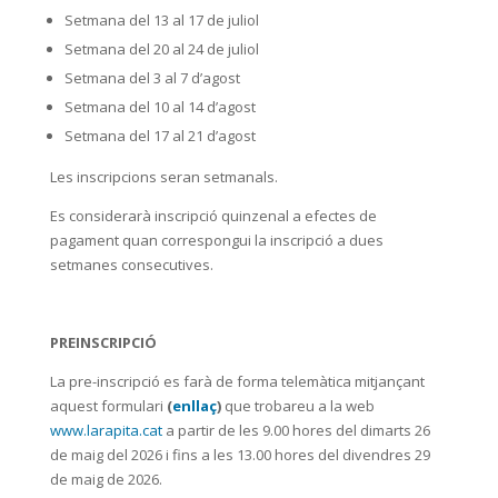
Setmana del 13 al 17 de juliol
Setmana del 20 al 24 de juliol
Setmana del 3 al 7 d’agost
Setmana del 10 al 14 d’agost
Setmana del 17 al 21 d’agost
Les inscripcions seran setmanals.
Es considerarà inscripció quinzenal a efectes de
pagament quan correspongui la inscripció a dues
setmanes consecutives.
PREINSCRIPCIÓ
La pre-inscripció
es farà de forma telemàtica mitjançant
aquest formulari
(
enllaç
)
que trobareu a la web
www.larapita.cat
a partir de les 9.00 hores del dimarts 26
de maig del 2026 i fins a les 13.00 hores del divendres 29
de maig de 2026.