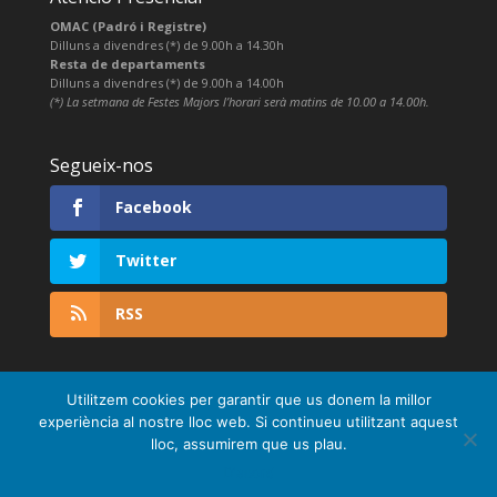
OMAC (Padró i Registre)
Dilluns a divendres (*) de 9.00h a 14.30h
Resta de departaments
Dilluns a divendres (*) de 9.00h a 14.00h
(*) La setmana de Festes Majors l’horari serà matins de 10.00 a 14.00h.
Segueix-nos
Facebook
Twitter
RSS
Utilitzem cookies per garantir que us donem la millor
experiència al nostre lloc web. Si continueu utilitzant aquest
lloc, assumirem que us plau.
D'acord