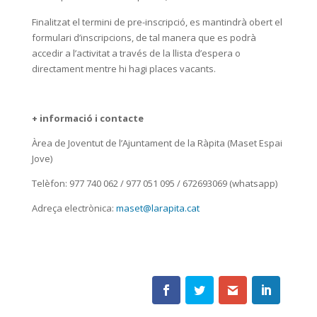
Finalitzat el termini de pre-inscripció, es mantindrà obert el
formulari d’inscripcions, de tal manera que es podrà
accedir a l’activitat a través de la llista d’espera o
directament mentre hi hagi places vacants.
+ informació i contacte
Àrea de Joventut de l’Ajuntament de la Ràpita (Maset Espai
Jove)
Telèfon: 977 740 062 / 977 051 095 / 672693069 (whatsapp)
Adreça electrònica:
maset@larapita.cat