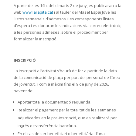
A partir de les 14h. del dimarts 2 de juny, es publicaran a la
web
www.larapita.cat
i al tauler del Maset Espai Jove les
llistes setmanals d’admesos i les corresponents llistes
d’espera i es donaran les indicacions via correu electrònic,
a les persones admeses, sobre el procediment per
formalitzar la inscripció.
INSCRIPCIÓ
La inscripció a l’activitat s’haurà de fer a partir de la data
de la comunicació de plaça per part del personal de l’àrea
de joventut, i com a màxim fins el 9 de juny de 2026,
havent de:
Aportar tota la documentació requerida.
Realitzar el pagament per la totalitat de les setmanes
adjudicades en la pre-inscripció, que es realitzarà per
ingrés o transferència bancària.
En el cas de ser beneficiari o beneficiària d’una