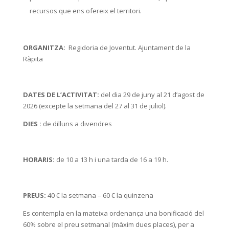
recursos que ens ofereix el territori.
ORGANITZA:
Regidoria de Joventut. Ajuntament de la
Ràpita
DATES DE L’ACTIVITAT:
del dia 29 de juny al 21 d’agost de
2026 (excepte la setmana del 27 al 31 de juliol).
DIES :
de dilluns a divendres
HORARIS:
de 10 a 13 h i una tarda de 16 a 19 h.
PREUS:
40 € la setmana – 60 € la quinzena
Es contempla en la mateixa ordenança una bonificació del
60% sobre el preu setmanal (màxim dues places), per a