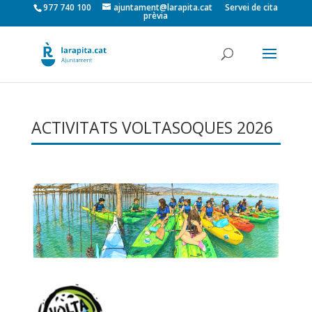
977 740 100
ajuntament@larapita.cat
Servei de cita
prèvia
ACTIVITATS VOLTASOQUES 2026