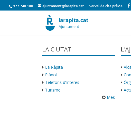
977 740 100
ajuntament@larapita.cat
Servei de cita prèvia
LA CIUTAT
L'
La Ràpita
Alca
Plànol
Con
Telèfons d'Interès
Òrg
Turisme
Actu
Més