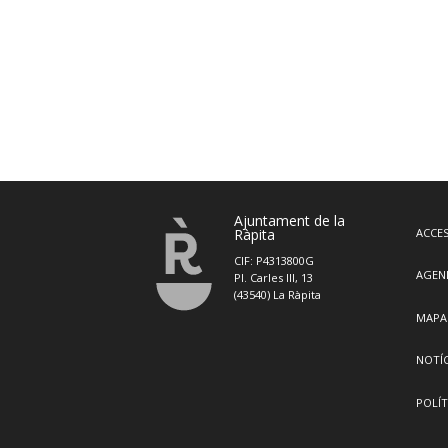
Ajuntament de la
Ràpita
ACCES
CIF: P4313800G
AGEN
Pl. Carles III, 13
(43540) La Ràpita
MAPA
NOTÍC
POLÍT