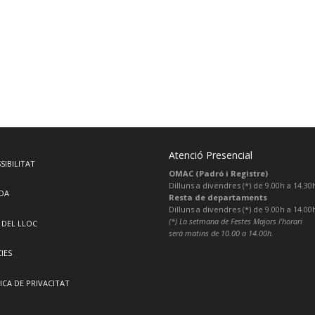
Atenció Presencial
SIBILITAT
OMAC (Padró i Registre)
Dilluns a divendres (*) de 9.00h a 14.30
DA
Resta de departaments
Dilluns a divendres (*) de 9.00h a 14.00
(*) La setmana de Festes Majors l’horari
 DEL LLOC
serà matins de 10.00 a 14.00h.
IES
ICA DE PRIVACITAT