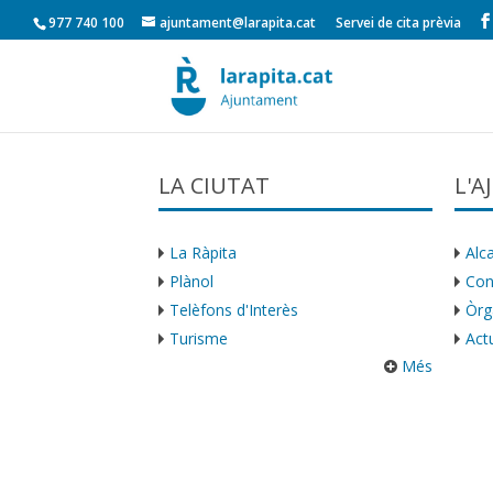
977 740 100
ajuntament@larapita.cat
Servei de cita prèvia
LA CIUTAT
L'
La Ràpita
Alca
Plànol
Con
Telèfons d'Interès
Òrg
Turisme
Actu
Més