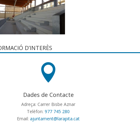
ORMACIÓ D’INTERÈS

Dades de Contacte
Adreça: Carrer Bisbe Aznar
Telèfon:
977 745 280
Email:
ajuntament@larapita.cat