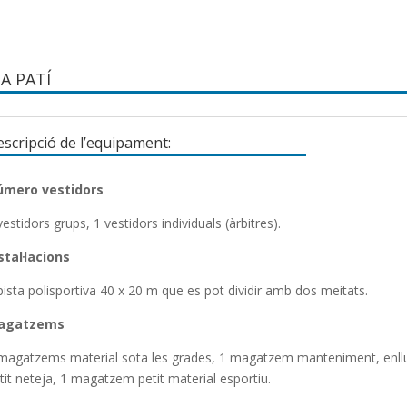
TA PATÍ
scripció de l’equipament:
úmero vestidors
vestidors grups, 1 vestidors individuals (àrbitres).
stal·lacions
pista polisportiva 40 x 20 m que es pot dividir amb dos meitats.
agatzems
magatzems material sota les grades, 1 magatzem manteniment, enllu
tit neteja, 1 magatzem petit material esportiu.