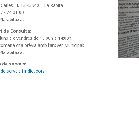
 Carles III, 13 43540 – La Ràpita
 977 74 01 00
@larapita.cat
i de Consulta:
lluns a divendres de 10:00h a 14:00h.
comana cita prèvia amb l’arxiver Municipal:
@larapita.cat
 de serveis:
 de serveis i indicadors
.