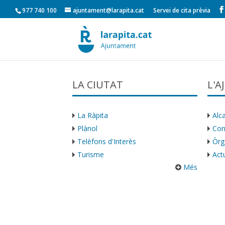
977 740 100
ajuntament@larapita.cat
Servei de cita prèvia
LA CIUTAT
L'
La Ràpita
Alca
Plànol
Con
Telèfons d'Interès
Òrg
Turisme
Actu
Més