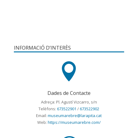
INFORMACIÓ D’INTERÈS

Dades de Contacte
Adreça: Pl. Agustí Vizcarro, s/n
Telèfons:
673522901
/
673522902
Email:
museumarebre@larapita.cat
Web:
https://museumarebre.com/