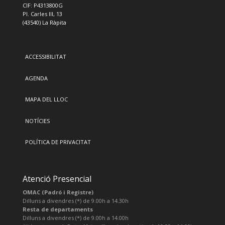
CIF: P4313800G
Pl. Carles III, 13
(43540) La Ràpita
ACCESSIBILITAT
AGENDA
MAPA DEL LLOC
NOTÍCIES
POLÍTICA DE PRIVACITAT
Atenció Presencial
OMAC (Padró i Registre)
Dilluns a divendres (*) de 9.00h a 14.30h
Resta de departaments
Dilluns a divendres (*) de 9.00h a 14.00h