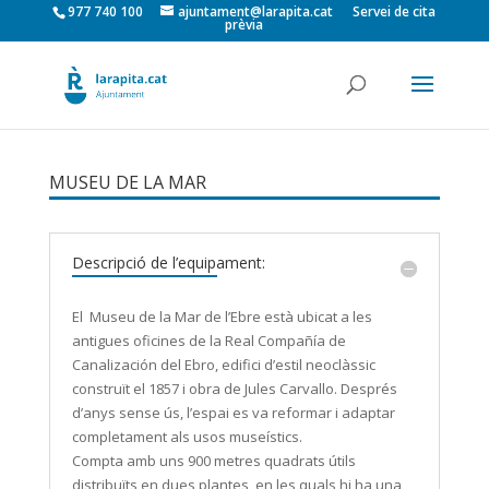
977 740 100
ajuntament@larapita.cat
Servei de cita
prèvia
MUSEU DE LA MAR
Descripció de l’equipament:
El Museu de la Mar de l’Ebre està ubicat a les
antigues oficines de la Real Compañía de
Canalización del Ebro, edifici d’estil neoclàssic
construït el 1857 i obra de Jules Carvallo. Després
d’anys sense ús, l’espai es va reformar i adaptar
completament als usos museístics.
Compta amb uns 900 metres quadrats útils
distribuïts en dues plantes, en les quals hi ha una