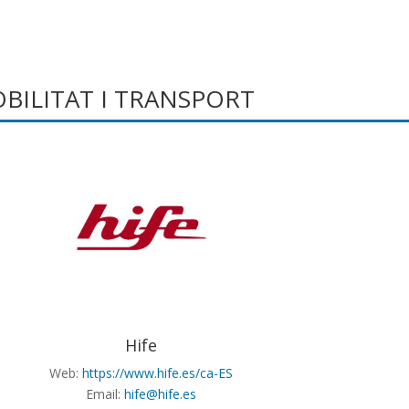
BILITAT I TRANSPORT
Hife
Web:
https://www.hife.es/ca-ES
Email:
hife@hife.es