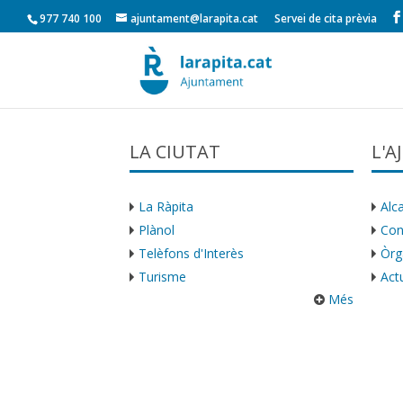
977 740 100
ajuntament@larapita.cat
Servei de cita prèvia
LA CIUTAT
L'
La Ràpita
Alca
Plànol
Con
Telèfons d'Interès
Òrg
Turisme
Actu
Més