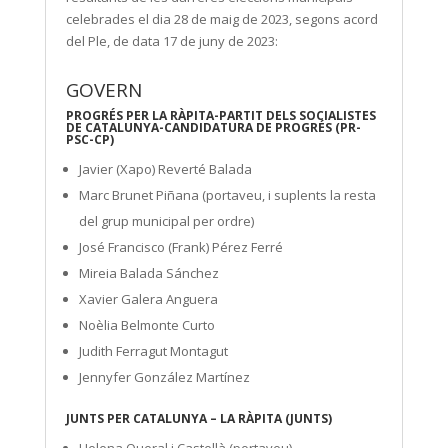
celebrades el dia 28 de maig de 2023, segons acord
del Ple, de data 17 de juny de 2023:
GOVERN
PROGRÉS PER LA RÀPITA-PARTIT DELS SOCIALISTES
DE CATALUNYA-CANDIDATURA DE PROGRÉS (PR-
PSC-CP)
Javier (Xapo) Reverté Balada
Marc Brunet Piñana (portaveu, i suplents la resta
del grup municipal per ordre)
José Francisco (Frank) Pérez Ferré
Mireia Balada Sánchez
Xavier Galera Anguera
Noèlia Belmonte Curto
Judith Ferragut Montagut
Jennyfer González Martínez
JUNTS PER CATALUNYA – LA RÀPITA (JUNTS)
Helena Queral i Castellà (portaveu)