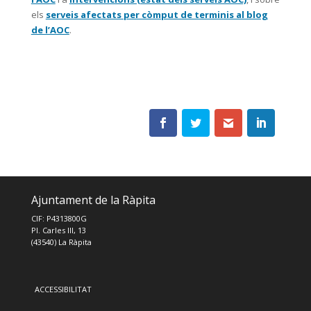
els
serveis afectats per còmput de terminis al blog
de l’AOC
.
Ajuntament de la Ràpita
CIF: P4313800G
Pl. Carles III, 13
(43540) La Ràpita
ACCESSIBILITAT