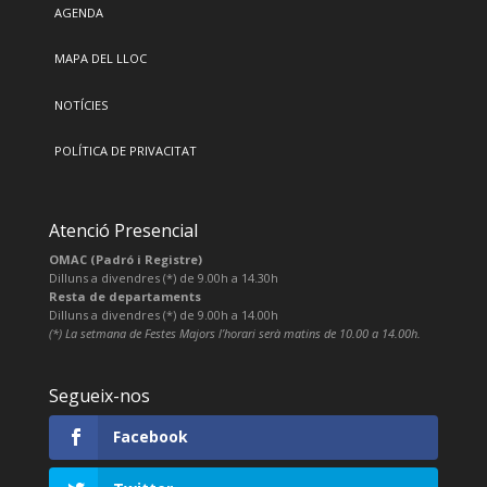
AGENDA
MAPA DEL LLOC
NOTÍCIES
POLÍTICA DE PRIVACITAT
Atenció Presencial
OMAC (Padró i Registre)
Dilluns a divendres (*) de 9.00h a 14.30h
Resta de departaments
Dilluns a divendres (*) de 9.00h a 14.00h
(*) La setmana de Festes Majors l’horari serà matins de 10.00 a 14.00h.
Segueix-nos
Facebook