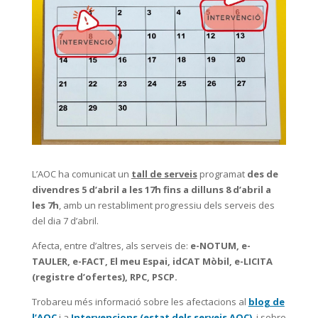
L’AOC ha comunicat un
tall de serveis
programat
des de
divendres 5 d’abril a les 17h fins a dilluns 8 d’abril a
les 7h
, amb un restabliment progressiu dels serveis des
del dia 7 d’abril.
Afecta, entre d’altres, als serveis de:
e-NOTUM, e-
TAULER, e-FACT, El meu Espai, idCAT Mòbil, e-LICITA
(registre d’ofertes), RPC, PSCP.
Trobareu més informació sobre les afectacions al
blog de
l’AOC
i a
Intervencions (estat dels serveis AOC)
, i sobre