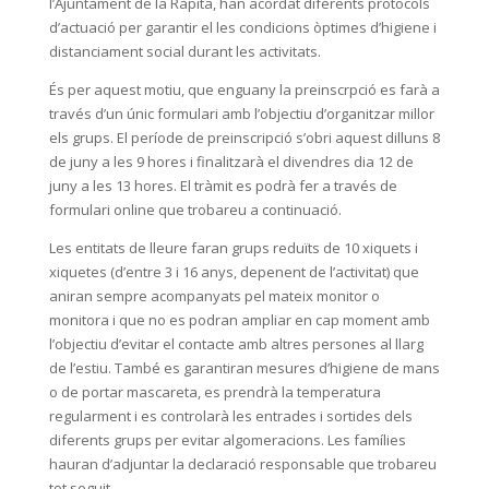
l’Ajuntament de la Ràpita, han acordat diferents protocols
d’actuació per garantir el les condicions òptimes d’higiene i
distanciament social durant les activitats.
És per aquest motiu, que enguany la preinscrpció es farà a
través d’un únic formulari amb l’objectiu d’organitzar millor
els grups. El període de preinscripció s’obri aquest dilluns 8
de juny a les 9 hores i finalitzarà el divendres dia 12 de
juny a les 13 hores. El tràmit es podrà fer a través de
formulari online que trobareu a continuació.
Les entitats de lleure faran grups reduïts de 10 xiquets i
xiquetes (d’entre 3 i 16 anys, depenent de l’activitat) que
aniran sempre acompanyats pel mateix monitor o
monitora i que no es podran ampliar en cap moment amb
l’objectiu d’evitar el contacte amb altres persones al llarg
de l’estiu. També es garantiran mesures d’higiene de mans
o de portar mascareta, es prendrà la temperatura
regularment i es controlarà les entrades i sortides dels
diferents grups per evitar algomeracions. Les famílies
hauran d’adjuntar la declaració responsable que trobareu
tot seguit.