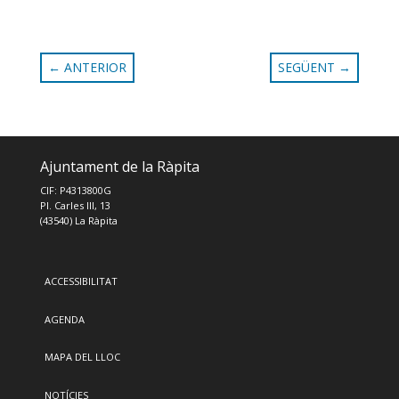
←
ANTERIOR
SEGÜENT
→
Ajuntament de la Ràpita
CIF: P4313800G
Pl. Carles III, 13
(43540) La Ràpita
ACCESSIBILITAT
AGENDA
MAPA DEL LLOC
NOTÍCIES