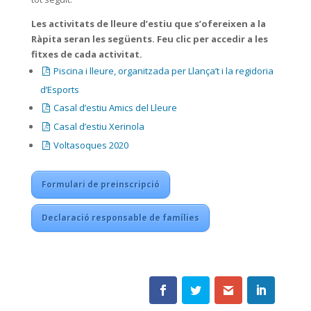
Les activitats de lleure d’estiu que s’ofereixen a la
Ràpita seran les següents. Feu clic per accedir a les
fitxes de cada activitat.
Piscina i lleure, organitzada per Llança’t i la regidoria
d’Esports
Casal d’estiu Amics del Lleure
Casal d’estiu Xerinola
Voltasoques 2020
Formulari de preinscripció
Declaració responsable de famílies