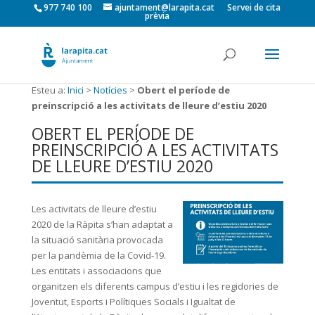
977 740 100
ajuntament@larapita.cat
Servei de cita
prèvia
Esteu a:
Inici
>
Notícies
>
Obert el període de
preinscripció a les activitats de lleure d’estiu 2020
OBERT EL PERÍODE DE
PREINSCRIPCIÓ A LES ACTIVITATS
DE LLEURE D’ESTIU 2020
Les activitats de lleure d’estiu
2020 de la Ràpita s’han adaptat a
la situació sanitària provocada
per la pandèmia de la Covid-19.
Les entitats i associacions que
organitzen els diferents campus d’estiu i les regidories de
Joventut, Esports i Polítiques Socials i Igualtat de