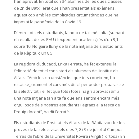
han aprovat. En total són 34 alumnes de les dues classes
de 2n de Batxillerat que s’han presentat als exàmens,
aquest cop amb les complicades circumstàncies que ha
imposat la pandèmia de la Covid-19.
D’entre tots els estudiants, la nota de tall més alta (sumant
el resultat de les PAU i l’expedient acadèmic) és d’un 9,1
sobre 10. No gaire lluny de la nota mitjana dels estudiants
de la Ràpita, d’un 8,5.
La regidora d’Educació, Èrika Ferraté, ha fet extensiu la
felicitació de tot el consistori als alumnes de l’Institut els
Alfacs. “Amb les circumstàncies que tots coneixem, ha
estat segurament el curs més difícil per poder preparar-se
la selectivitat, i el fet que tots i totes hagin aprovat i amb
una nota mitjana tan alta fa que ens sentim encara més
orgullosos dels nostres estudiants i agraïts a la tasca de
l’equip docent”, ha dit Ferraté.
Els estudiants de l’Institut els Alfacs de la Ràptia van fer les
proves de la selectivitat els dies 7, 8 i 9 de juliol al Campus
Terres de l’Ebre de la Universitat Rovira i Virgili (Tortosa). En