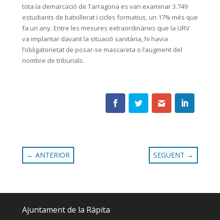
tota la demarcació de Tarragona es van examinar 3.749
estudiants de batxillerat i cicles formatius, un 17% més que
fa un any. Entre les mesures extraordinàries que la URV
va implantar davant la situació sanitària, hi havia
l’obligatorietat de posar-se mascareta o l’augment del
nombre de tribunals.
←
ANTERIOR
SEGÜENT
→
Ajuntament de la Ràpita