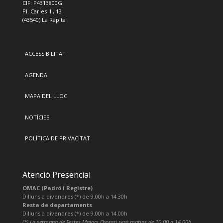
CIF: P4313800G
Pl. Carles III, 13
(43540) La Ràpita
ACCESSIBILITAT
AGENDA
MAPA DEL LLOC
NOTÍCIES
POLÍTICA DE PRIVACITAT
Atenció Presencial
OMAC (Padró i Registre)
Dilluns a divendres (*) de 9.00h a 14.30h
Resta de departaments
Dilluns a divendres (*) de 9.00h a 14.00h
(*) La setmana de Festes Majors l’horari serà matins de 10.00 a 14.00h.