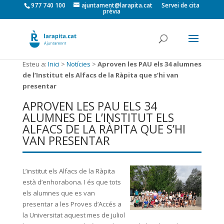
977 740 100
ajuntament@larapita.cat
Servei de cita
prèvia
Esteu a:
Inici
>
Notícies
>
Aproven les PAU els 34 alumnes
de l’Institut els Alfacs de la Ràpita que s’hi van
presentar
APROVEN LES PAU ELS 34
ALUMNES DE L’INSTITUT ELS
ALFACS DE LA RÀPITA QUE S’HI
VAN PRESENTAR
L’institut els Alfacs de la Ràpita
està d’enhorabona. I és que tots
els alumnes que es van
presentar a les Proves d’Accés a
la Universitat aquest mes de juliol