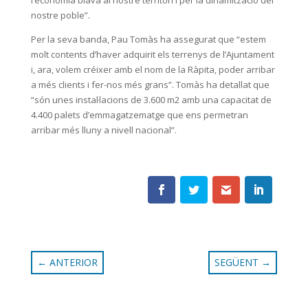
nostre poble”.
Per la seva banda, Pau Tomàs ha assegurat que “estem
molt contents d’haver adquirit els terrenys de l’Ajuntament
i, ara, volem créixer amb el nom de la Ràpita, poder arribar
a més clients i fer-nos més grans”. Tomàs ha detallat que
“són unes instal·lacions de 3.600 m
2
amb una capacitat de
4.400 palets d’emmagatzematge que ens permetran
arribar més lluny a nivell nacional”.
←
ANTERIOR
SEGÜENT
→