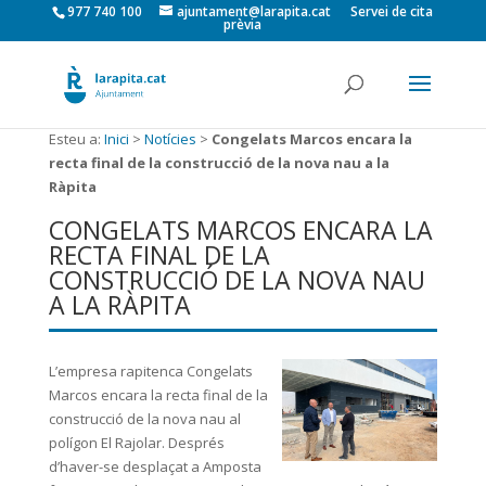
977 740 100
ajuntament@larapita.cat
Servei de cita
prèvia
Esteu a:
Inici
>
Notícies
>
Congelats Marcos encara la
recta final de la construcció de la nova nau a la
Ràpita
CONGELATS MARCOS ENCARA LA
RECTA FINAL DE LA
CONSTRUCCIÓ DE LA NOVA NAU
A LA RÀPITA
L’empresa rapitenca Congelats
Marcos encara la recta final de la
construcció de la nova nau al
polígon El Rajolar. Després
d’haver-se desplaçat a Amposta