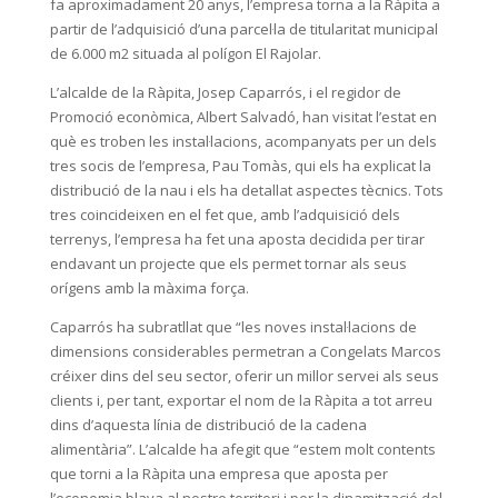
fa aproximadament 20 anys, l’empresa torna a la Ràpita
a
partir de l’adquisició d’una parcel·la de titularitat municipal
de 6.000 m
2
situada al polígon El Rajolar.
L’alcalde de la Ràpita, Josep Caparrós, i el regidor de
Promoció econòmica, Albert Salvadó, han visitat l’estat en
què es troben les instal·lacions, acompanyats per un dels
tres socis de l’empresa, Pau Tomàs, qui els ha explicat la
distribució de la nau i els ha detallat aspectes tècnics. Tots
tres coincideixen en el fet que, amb l’adquisició dels
terrenys, l’empresa ha fet una aposta decidida per tirar
endavant un projecte que els permet tornar als seus
orígens amb la màxima força.
Caparrós ha subratllat que “les noves
instal·lacions de
dimensions considerables permetran a Congelats Marcos
créixer dins del seu sector, oferir un millor servei als seus
clients i, per tant, exportar el nom de la Ràpita a tot arreu
dins d’aquesta línia de distribució de la cadena
alimentària”. L’alcalde ha afegit que “estem molt contents
que torni a la Ràpita una empresa que aposta per
l’economia blava al nostre territori i per la dinamització del