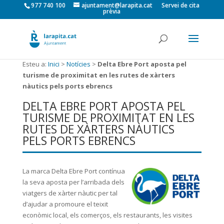
977 740 100
ajuntament@larapita.cat
Servei de cita
prèvia
Esteu a:
Inici
>
Notícies
>
Delta Ebre Port aposta pel
turisme de proximitat en les rutes de xàrters
nàutics pels ports ebrencs
DELTA EBRE PORT APOSTA PEL
TURISME DE PROXIMITAT EN LES
RUTES DE XÀRTERS NÀUTICS
PELS PORTS EBRENCS
La marca Delta Ebre Port contínua
la seva aposta per l’arribada dels
viatgers de xàrter nàutic per tal
d’ajudar a promoure el teixit
econòmic local, els comerços, els restaurants, les visites