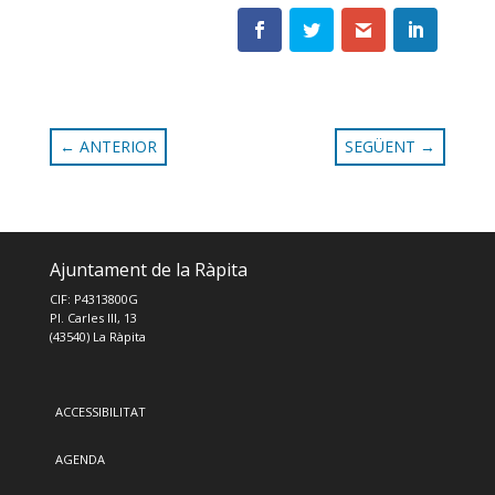
←
ANTERIOR
SEGÜENT
→
Ajuntament de la Ràpita
CIF: P4313800G
Pl. Carles III, 13
(43540) La Ràpita
ACCESSIBILITAT
AGENDA