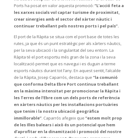
Ports ha posat en valor aquesta promoció:
“L’acció feta a
les xarxes socials vol captar turisme de proximitat,
crear sinergies amb el sector del xàrter nàutic i
continuar treballant pels nostres ports i pel país”.
El port de la Ràpita se situa com el port base de totes les
rutes, ja que és un punt estratègic per als xàrters nàutics,
per la seva ubicació i la singularitat del seu entorn. La
Ràpita té el port esportiu més gran de la zona i la seva
localització permet que es navegui i es duguin a terme
esports nàutics durant tot l’any. En aquest sentit, l’alcalde
de la Ràpita, Josep Caparrós, destaca que
“la comunió
que conforma Delta Ebre Port continua treballant
en la màxima intensitat per promocionar la Ràpita i
les Terres de l’Ebre com un dels ports de referència
en xàrters nàutics per les instal·lacions portuàries
que tenim i la nostra ubicació geogràfica
immillorable”
. Caparrós afegeix que
“estem molt prop
de les Illes balears i això és un potencial que hem
d’aprofitar en la dinamització i promoció del nostre