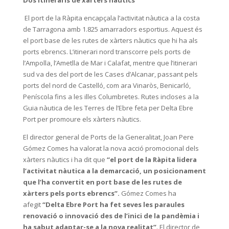
El port de la Ràpita encapçala l’activitat nàutica a la costa
de Tarragona amb 1.825 amarradors esportius. Aquest és
el port base de les rutes de xàrters nàutics que hi ha als
ports ebrencs. L’itinerari nord transcorre pels ports de
l’Ampolla, l’Ametlla de Mar i Calafat, mentre que l’itinerari
sud va des del port de les Cases d’Alcanar, passant pels
ports del nord de Castelló, com ara Vinaròs, Benicarló,
Peníscola fins a les illes Columbretes. Rutes incloses a la
Guia nàutica de les Terres de l’Ebre feta per Delta Ebre
Port per promoure els xàrters nàutics.
El director general de Ports de la Generalitat, Joan Pere
Gómez Comes ha valorat la nova acció promocional dels
xàrters nàutics i ha dit que
“el port de la Ràpita lidera
l’activitat nàutica a la demarcació, un posicionament
que l’ha convertit en port base de les rutes de
xàrters pels ports ebrencs”.
Gómez Comes ha
afegit
“Delta Ebre Port ha fet seves les paraules
renovació o innovació des de l’inici de la pandèmia i
ha sabut adaptar-se a la nova realitat”
. El director de