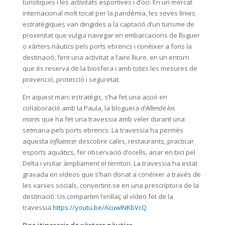
turístiques i les activitats esportives i d’oci. En un mercat
internacional molt tocat per la pandèmia, les seves línies
estratègiques van dirigides a la captació d’un turisme de
proximitat que vulgui navegar en embarcacions de lloguer
o xàrters nàutics pels ports ebrencs i conèixer a fons la
destinació, fent una activitat a l’aire lliure, en un entorn
que és reserva de la biosfera i amb totes les mesures de
prevenció, protecció i seguretat.
En aquest marc estratègic, s’ha fet una acció en
col·laboració amb la Paula, la bloguera
d’Allende los
mares
que ha fet una travessia amb veler durant una
setmana pels ports ebrencs. La travessia ha permès
aquesta
influencer
descobrir cales, restaurants, practicar
esports aquàtics, fer observació d’ocells, anar en bici pel
Delta i visitar àmpliament el territori. La travessia ha estat
gravada en vídeos que s’han donat a conèixer a través de
les xarxes socials, convertint-se en una prescriptora de la
destinació. Us compartim l’enllaç al vídeo fet de la
travessia
https://youtu.be/AcuwINKbVcQ
Dos itineraris de xàrters nàutics