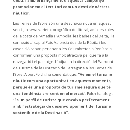
destí, i amb el llançament d’aquesta campanya
promocionem el territori com un destí de xàrters
nàutics
”.
Les Terres de l’Ebre són una destinació nova en aquest
sentit, la seva varietat orogràfica del litoral, amb les cales
de la costa de l’Ametlla i l’Ampolla, les badies del Delta, i la
connexió al cap al País Valencià des de la Ràpita i les
cases d’Alcanar, per anar a les Columbretes o Peníscola
conformen una proposta molt atractiva pel que fa a la
navegació i el paisatge. L’adjunt a la direcció del Patronat
de Turisme de la Diputació de Tarragona a les Terres de
l’Ebre, Albert Folch, ha comentat que:
“
Veiem el turisme
nàutic com una oportunitat en aquests moments,
perquè és una proposta de turisme segura que té
una tendència
creixent en el mercat
”. Folch ha afegit:
“
És un perfil de turista que encaixa perfectament
amb l’estratègia de desenvolupament del turisme
sostenible de la Destinació”
.