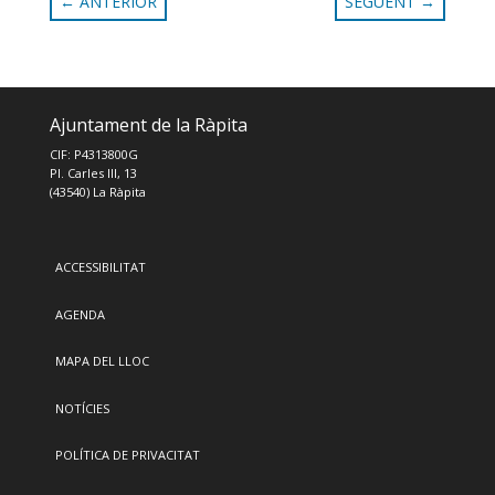
←
ANTERIOR
SEGÜENT
→
Ajuntament de la Ràpita
CIF: P4313800G
Pl. Carles III, 13
(43540) La Ràpita
ACCESSIBILITAT
AGENDA
MAPA DEL LLOC
NOTÍCIES
POLÍTICA DE PRIVACITAT