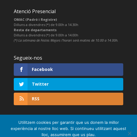
Atenció Presencial
OMAC (Padró i Registre)
Dilluns a divendres (*) de 9.00h a 14.30h
Resta de departaments
Dilluns a divendres (*) de 9.00h a 14.00h
(*) La setmana de Festes Majors l’horari serà matins de 10.00 a 14.00h.
Segueix-nos
Facebook
Twitter
RSS
Utilitzem cookies per garantir que us donem la millor
experiència al nostre lloc web. Si continueu utilitzant aquest
lloc, assumirem que us plau.