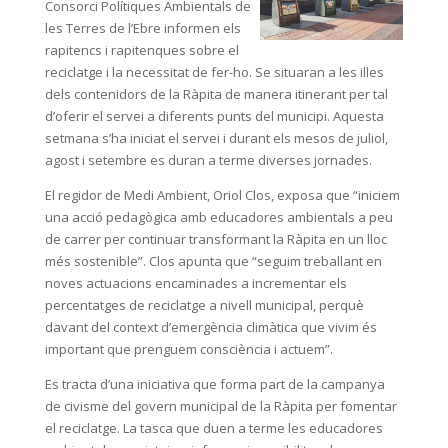
Consorci Polítiques Ambientals de
les Terres de l’Ebre
informen els
rapitencs i rapitenques sobre el
reciclatge i la necessitat de fer-ho. Se situaran a les illes
dels contenidors de la Ràpita de manera itinerant per tal
d’oferir el servei a diferents punts del municipi. Aquesta
setmana s’ha iniciat el servei i durant els mesos de juliol,
agost i setembre es duran a terme diverses jornades.
El regidor de Medi Ambient, Oriol Clos, exposa que “iniciem
una acció pedagògica amb educadores ambientals a peu
de carrer per continuar transformant la Ràpita en un lloc
més sostenible”. Clos apunta que “seguim treballant en
noves actuacions encaminades a incrementar els
percentatges de reciclatge a nivell municipal, perquè
davant del context d’emergència climàtica que vivim és
important que prenguem consciència i actuem”.
Es tracta d’una iniciativa que forma part de la campanya
de civisme del govern municipal de la Ràpita per fomentar
el reciclatge. La tasca que duen a terme les educadores