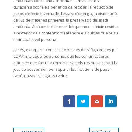
ambientals consisteix a informar i sensibilitzar la
ciutadania
sobre els beneficis de reciclar: la reducció de
gasos d’efecte hivernacle, l’estalvi d’energia, la disminució
de l’ús de matèries primeres, la preservació del medi
ambient… Així com incidir en el fet que no es deixin residus
a l’exterior dels contenidors i atendre els dubtes que pugui
tenir qualsevol persona.
A més, es reparteixen jocs de bosses de ràfia, cedides pel
COPATE, a aquelles persones que les comunicadores
detecten que fan una correcta tria dels residus a casa. Els
jocs de bosses són per separar les fraccions de paper-
cartó, envasos lleugers i vidre.