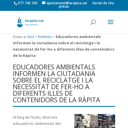
977 740 100
ajuntament@larapita.cat
Servei de cita
prèvia
Esteu a:
Inici
>
Notícies
>
Educadores ambientals
informen la ciutadania sobre el reciclatge i la
necessitat de fer-ho a diferents illes de contenidors
de la Ràpita
EDUCADORES AMBIENTALS
INFORMEN LA CIUTADANIA
SOBRE EL RECICLATGE I LA
NECESSITAT DE FER-HO A
DIFERENTS ILLES DE
CONTENIDORS DE LA RÀPITA
Al llarg de l’estiu, diverses
educadores ambientals del