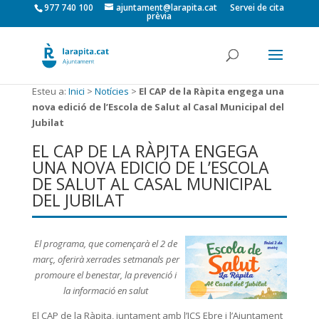
977 740 100
ajuntament@larapita.cat
Servei de cita
prèvia
Esteu a:
Inici
>
Notícies
>
El CAP de la Ràpita engega una
nova edició de l’Escola de Salut al Casal Municipal del
Jubilat
EL CAP DE LA RÀPITA ENGEGA
UNA NOVA EDICIÓ DE L’ESCOLA
DE SALUT AL CASAL MUNICIPAL
DEL JUBILAT
El programa, que començarà el 2 de
març, oferirà xerrades setmanals per
promoure el benestar, la prevenció i
la informació en salut
El CAP de la Ràpita, juntament amb l’ICS Ebre i l’Ajuntament