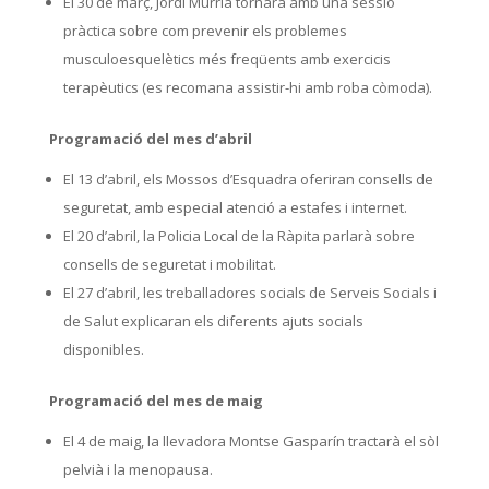
El 30 de març, Jordi Múrria tornarà amb una sessió
pràctica sobre com prevenir els problemes
musculoesquelètics més freqüents amb exercicis
terapèutics (es recomana assistir-hi amb roba còmoda).
Programació del mes d’abril
El 13 d’abril, els Mossos d’Esquadra oferiran consells de
seguretat, amb especial atenció a estafes i internet.
El 20 d’abril, la Policia Local de la Ràpita parlarà sobre
consells de seguretat i mobilitat.
El 27 d’abril, les treballadores socials de Serveis Socials i
de Salut explicaran els diferents ajuts socials
disponibles.
Programació del mes de maig
El 4 de maig, la llevadora Montse Gasparín tractarà el sòl
pelvià i la menopausa.