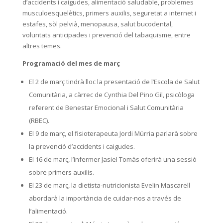
d’accidents i caigudes, alimentació saludable, problemes
musculoesquelètics, primers auxilis, seguretat a internet i
estafes, sòl pelvià, menopausa, salut bucodental,
voluntats anticipades i prevenció del tabaquisme, entre
altres temes.
Programació del mes de març
El 2 de març tindrà lloc la presentació de l’Escola de Salut
Comunitària, a càrrec de Cynthia Del Pino Gil, psicòloga
referent de Benestar Emocional i Salut Comunitària
(RBEC).
El 9 de març, el fisioterapeuta Jordi Múrria parlarà sobre
la prevenció d’accidents i caigudes.
El 16 de març, l’infermer Jasiel Tomàs oferirà una sessió
sobre primers auxilis.
El 23 de març, la dietista-nutricionista Evelin Mascarell
abordarà la importància de cuidar-nos a través de
l’alimentació.