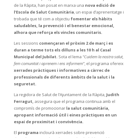
de la Ràpita, han posat en marxa una
nova edició de
l’Escola de Salut Comunitària
, un espai d’aprenentatge i
trobada que té com a objectiu
fomentar els hàbits
saludables, la prevenció i el benestar emocional,
alhora que reforça els vincles comunitaris.
Les sessions
començaran el pròxim 2 de març i es
duran a terme tots els dilluns a les 10 h al Casal
Municipal del Jubilat.
Sota el lema
“Cuidem la nostra salut,
fem comunitat i aprenem i ens informem”
, el programa ofereix
xerrades pràctiques i informatives a càrrec de
professionals de diferents àmbits de la salut i la
seguretat.
La regidora de Salut de l’Ajuntament de la Ràpita,
Judith
Ferragut,
assegura que el programa continua amb el
compromís de promocionar
la salut comunitària,
apropant informació útil i eines pràctiques en un
espai de proximitat i convivència.
El
programa
inclourà xerrades sobre prevenció