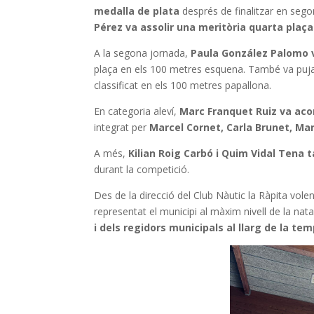
medalla de plata
després de finalitzar en sego
Pérez va assolir una meritòria quarta plaç
A la segona jornada,
Paula González Palomo v
plaça en els 100 metres esquena. També va puja
classificat en els 100 metres papallona.
En categoria aleví,
Marc Franquet Ruiz va aco
integrat per
Marcel Cornet, Carla Brunet, Mar
A més,
Kilian Roig Carbó i Quim Vidal Tena t
durant la competició.
Des de la direcció del Club Nàutic la Ràpita volen
representat el municipi al màxim nivell de la nat
i dels regidors municipals al llarg de la te