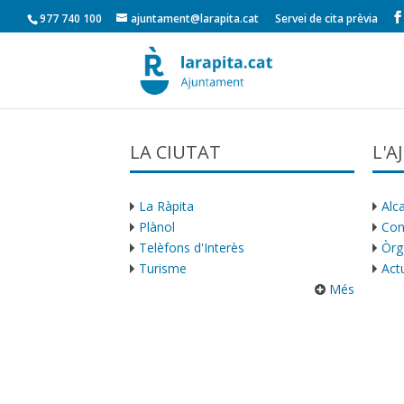
977 740 100
ajuntament@larapita.cat
Servei de cita prèvia
LA CIUTAT
L'
La Ràpita
Alca
Plànol
Con
Telèfons d'Interès
Òrg
Turisme
Actu
Més