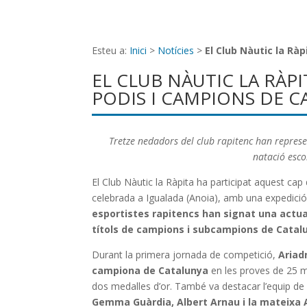
Esteu a:
Inici
>
Notícies
>
El Club Nàutic la Rà
EL CLUB NÀUTIC LA RÀPI
PODIS I CAMPIONS DE 
Tretze nedadors del club rapitenc han represe
natació esco
El Club Nàutic la Ràpita ha participat aquest ca
celebrada a Igualada (Anoia), amb una expedició
esportistes rapitencs han signat una actu
títols de campions i subcampions de Catalu
Durant la primera jornada de competició,
Ariad
campiona de Catalunya
en les proves de 25 m
dos medalles d’or. També va destacar l’equip de
Gemma Guàrdia, Albert Arnau i la mateixa A