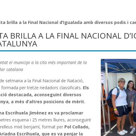
pita brilla a la Final Nacional d’Igualada amb diversos podis i 
TA BRILLA A LA FINAL NACIONAL D
CATALUNYA
ntat el municipi a la cita més important de la
lar catalana
p de setmana a la Final Nacional de Natació,
 formada per tretze nedadors classificats.
Els
ació destacada, aconseguint diversos
nya, a més d’altres posicions de mèrit.
na Escrihuela Jiménez es va proclamar
etres esquena i 25 metres lliures, aconseguint
 relleus mixt benjamí, format per
Pol Collado,
riadna Escrihuela, que es va penjar la