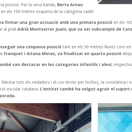
na posició. Per la seva banda,
Berta Arnau
a
en els 100 metres esquena de la categoria cadet.
a firmar una gran actuació amb una primera posició
en els 100
r al podi
Adrià Montserrat Juani, que va ser subcampió de Cat
nseguir una cinquena posició
tant en els 50 metres lliures com en 
c Franquet i Aitana Moras, va finalitzar en quarta posició
desp
ambé van destacar en les categories infantils i aleví,
respectiv
 felicitar tots els nedadors i el cos tècnic per l’esforç, la constància 
ació escolar catalana.
L’entitat també ha volgut agrair el suport 
mporada.