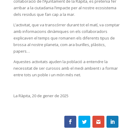
col·laboració de l’Ajuntament de la Ràpita, es pretenia fer
arribar a la ciutadania l’impacte per al nostre ecosistema
dels residus que fan cap a la mar.
L’activitat, que va transcórrer durant tot el matí, va comptar
amb informacions dinàmiques on els col·laboradors
explicaven el temps que romanen els diferents tipus de
brossa al nostre planeta, com ara burilles, plàstics,
papers…
Aquestes activitats ajuden la població a entendre la
necessitat de ser curosos amb el medi ambient i a formar
entre tots un poble i un món més net.
La Ràpita, 20 de gener de 2025