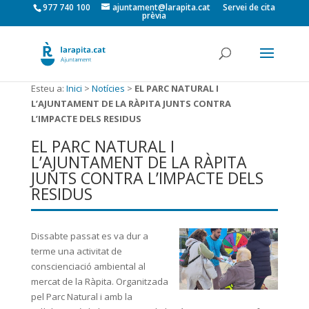
977 740 100
ajuntament@larapita.cat
Servei de cita
prèvia
Esteu a:
Inici
>
Notícies
>
EL PARC NATURAL I
L’AJUNTAMENT DE LA RÀPITA JUNTS CONTRA
L’IMPACTE DELS RESIDUS
EL PARC NATURAL I
L’AJUNTAMENT DE LA RÀPITA
JUNTS CONTRA L’IMPACTE DELS
RESIDUS
Dissabte passat es va dur a
terme una activitat de
conscienciació ambiental al
mercat de la Ràpita. Organitzada
pel Parc Natural i amb la