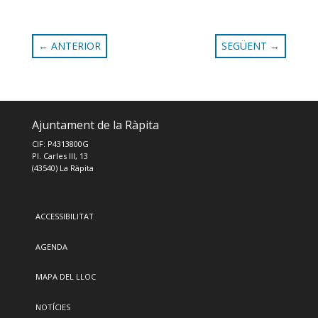
←
ANTERIOR
SEGÜENT
→
Ajuntament de la Ràpita
CIF: P4313800G
Pl. Carles III, 13
(43540) La Ràpita
ACCESSIBILITAT
AGENDA
MAPA DEL LLOC
NOTÍCIES