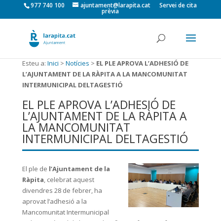
977 740 100
ajuntament@larapita.cat
Servei de cita
prèvia
Esteu a:
Inici
>
Notícies
>
EL PLE APROVA L’ADHESIÓ DE
L’AJUNTAMENT DE LA RÀPITA A LA MANCOMUNITAT
INTERMUNICIPAL DELTAGESTIÓ
EL PLE APROVA L’ADHESIÓ DE
L’AJUNTAMENT DE LA RÀPITA A
LA MANCOMUNITAT
INTERMUNICIPAL DELTAGESTIÓ
El ple de
l’Ajuntament de la
Ràpita
, celebrat aquest
divendres 28 de febrer, ha
aprovat l’adhesió a la
Mancomunitat Intermunicipal