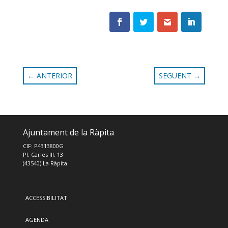
←
ANTERIOR
SEGÜENT
→
Ajuntament de la Ràpita
CIF: P4313800G
Pl. Carles III, 13
(43540) La Ràpita
ACCESSIBILITAT
AGENDA