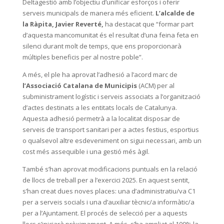
Deltagestió amb l’objectiu d’unificar esforços i oferir
serveis municipals de manera més eficient.
L’alcalde de
la Ràpita, Javier Reverté,
ha destacat que “formar part
d’aquesta mancomunitat és el resultat d’una feina feta en
silenci durant molt de temps, que ens proporcionarà
múltiples beneficis per al nostre poble”.
A més, el ple ha aprovat l’adhesió a l’acord marc de
l’Associació Catalana de Municipis
(ACM) per al
subministrament logístic i serveis associats a l’organització
d’actes destinats a les entitats locals de Catalunya.
Aquesta adhesió permetrà a la localitat disposar de
serveis de transport sanitari per a actes festius, esportius
o qualsevol altre esdeveniment on sigui necessari, amb un
cost més assequible i una gestió més àgil.
També s’han aprovat modificacions puntuals en la relació
de llocs de treball per a l’exercici 2025. En aquest sentit,
s’han creat dues noves places: una d’administratiu/va C1
per a serveis socials i una d’auxiliar tècnic/a informàtic/a
per a l’Ajuntament. El procés de selecció per a aquests
llocs s’iniciarà pròximament. A més, s’ha ampliat al 100% la