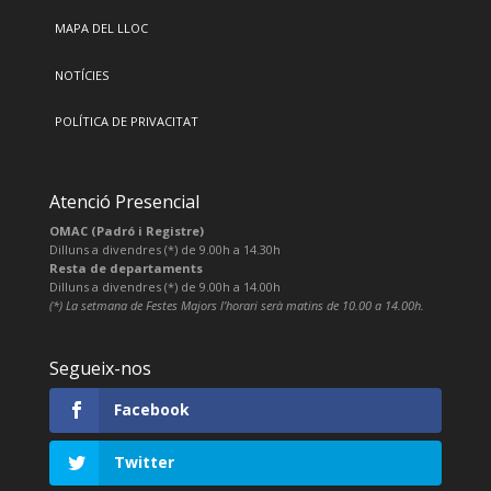
MAPA DEL LLOC
NOTÍCIES
POLÍTICA DE PRIVACITAT
Atenció Presencial
OMAC (Padró i Registre)
Dilluns a divendres (*) de 9.00h a 14.30h
Resta de departaments
Dilluns a divendres (*) de 9.00h a 14.00h
(*) La setmana de Festes Majors l’horari serà matins de 10.00 a 14.00h.
Segueix-nos
Facebook
Twitter