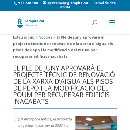
977 740 100
ajuntament@larapita.cat
Servei de cita
prèvia
Esteu a:
Inici
>
Notícies
>
El Ple de juny aprovarà el
projecte tècnic de renovació de la xarxa d’aigua als
pisos de Pepo i la modificació del POUM per
recuperar edificis inacabats
EL PLE DE JUNY APROVARÀ EL
PROJECTE TÈCNIC DE RENOVACIÓ
DE LA XARXA D’AIGUA ALS PISOS
DE PEPO I LA MODIFICACIÓ DEL
POUM PER RECUPERAR EDIFICIS
INACABATS
El ple incorpora també, la proposta
de festius locals per al 2027 i el