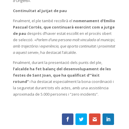
d’Orígens
».
Continuïtat al jutjat de pau
Finalment, el ple també recollirà el
nomenament d’Emilio
Pascual Cortés, que continuarà exercint com a jutge
de pau
després d’haver estat escollit en el procés obert
de selecció. «
Parlem d’una persona molt vinculada al municipi,
amb trajectòria i experiència, que aporta continuïtat i proximitat
a aquest servei
», ha destacat l’alcalde.
Finalment, durant la presentació dels punts del ple,
l’alcalde ha fet balanç del desenvolupament de les
festes de Sant Joan, que ha qualificat d’“èxit
rotund”
i ha destacat especialment la bona coordinació i
la seguretat durant tots els actes, amb una assistència
aproximada de 5.000 persones i “zero incidents”.