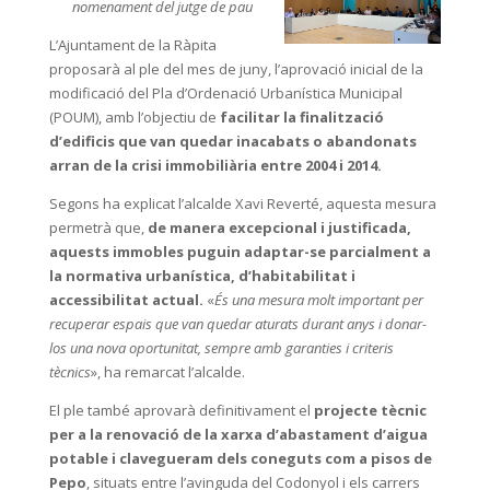
nomenament del jutge de pau
L’Ajuntament de la Ràpita
proposarà al ple del mes de juny, l’aprovació inicial de la
modificació del Pla d’Ordenació Urbanística Municipal
(POUM), amb l’objectiu de
facilitar la finalització
d’edificis que van quedar inacabats o abandonats
arran de la crisi immobiliària entre 2004 i 2014.
Segons ha explicat l’alcalde Xavi Reverté, aquesta mesura
permetrà que,
de manera excepcional i justificada,
aquests immobles puguin adaptar-se parcialment a
la normativa urbanística, d’habitabilitat i
accessibilitat actual.
«
És una mesura molt important per
recuperar espais que van quedar aturats durant anys i donar-
los una nova oportunitat, sempre amb garanties i criteris
tècnics
», ha remarcat l’alcalde.
El ple també aprovarà definitivament el
projecte tècnic
per a la renovació de la xarxa d’abastament d’aigua
potable i clavegueram dels coneguts com a pisos de
Pepo
, situats entre l’avinguda del Codonyol i els carrers