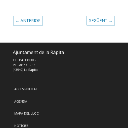
←
ANTERIOR
SEGÜENT
→
Ajuntament de la Ràpita
CIF: P4313800G
Pl. Carles III, 13
(43540) La Ràpita
ACCESSIBILITAT
AGENDA
MAPA DEL LLOC
NOTÍCIES