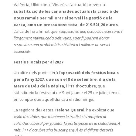
València, Ulldecona i Vinaròs. L’actuació preveu la
substitució de les canonades actuals i la creació de
nous ramals per millorar el servei i la gestió de la
xarxa, amb un pressupost total de 219.521,20 euros
.
L’alcalde ha afirmat que «
aquesta és una actuació necessària i
llargament reivindicada pels veïns, i per fi podrem donar
resposta a una problemàtica històrica i millorar un servei
essencial
».
Festius locals per al 2027
Un altre dels punts serà l’
aprovació dels festius locals
per a l’any 2027, que són el 8 de setembre, dia de la
Mare de Déu de la Ràpita, i l’11 d’octubre
, que
substitueix la festivitat de Sant Jaume el 25 de juliol, tenint
en compte que aquell dia cau en diumenge.
La regidora de Festes,
Helena Queral
, ha explicat que
«s
ón dos dates que mantenen la tradició i s’adapten al
calendari laboral per facilitar la participació de la ciutadania. A
més, l’11 d’octubre s’ha buscat perquè és el dilluns després