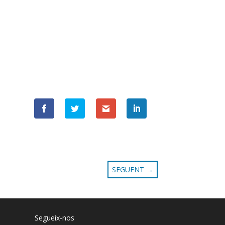
SEGÜENT
→
Segueix-nos