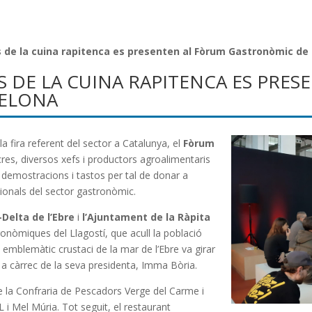
s de la cuina rapitenca es presenten al Fòrum Gastronòmic de
S DE LA CUINA RAPITENCA ES PRE
CELONA
la fira referent del sector a Catalunya, el
Fòrum
cres, diversos xefs i productors agroalimentaris
en demostracions i tastos per tal de donar a
sionals del sector gastronòmic.
-Delta de l’Ebre
i
l’Ajuntament de la Ràpita
onòmiques del Llagostí, que acull la població
 emblemàtic crustaci de la mar de l’Ebre va girar
18 a càrrec de la seva presidenta, Imma Bòria.
de la Confraria de Pescadors Verge del Carme i
i Mel Múria. Tot seguit, el restaurant