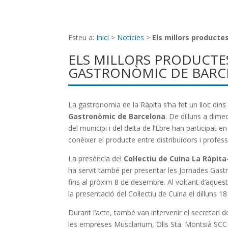
Esteu a:
Inici
>
Notícies
>
Els millors producte
ELS MILLORS PRODUCTE
GASTRONÒMIC DE BAR
La gastronomia de la Ràpita s’ha fet un lloc dins 
Gastronòmic de Barcelona
. De dilluns a dime
del municipi i del delta de l’Ebre han participat 
conèixer el producte entre distribuïdors i profes
La presència del
Col·lectiu de Cuina La Ràpita
ha servit també per presentar les Jornades Gastr
fins al pròxim 8 de desembre. Al voltant d’aquest
la presentació del Col·lectiu de Cuina el dilluns 
Durant l’acte, també van intervenir el secretari 
les empreses Musclarium, Olis Sta. Montsià SCCL 