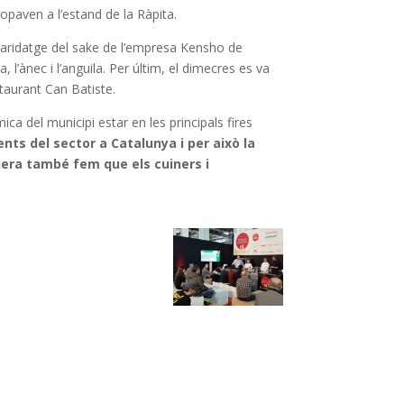
ropaven a l’estand de la Ràpita.
 maridatge del sake de l’empresa Kensho de
l’ànec i l’anguila. Per últim, el dimecres es va
staurant Can Batiste.
a del municipi estar en les principals fires
nts del sector a Catalunya i per això la
era també fem que els cuiners i