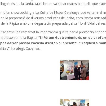
 llagostins i, a la tarda, Musclarium va servir ostres a aquells que s’ap
, amb un showcooking a La Cuina de l’Espai Catalunya que va tenir el
n la preparació de diversos productes del delta, com l’ostra arrissada, 
d de la Ràpita amb una degustació preparada pel xef Jordi Vidal del re
p Caparrós, ha remarcat la importància que té per la promoció econòmic
ompeteixen amb la Ràpita.
“El Fòrum Gastronòmic és un dels refere
ot deixar passar l’ocasió d’estar-hi present”
.
“D’aquesta man
litat”
, ha afegit Caparrós.