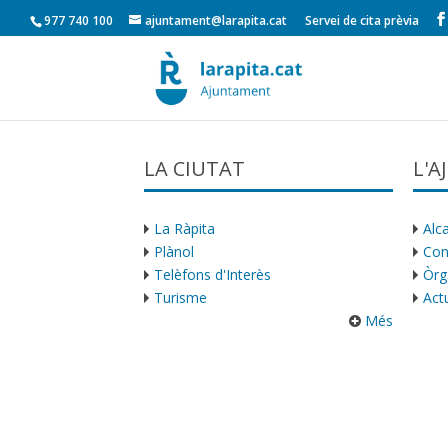
977 740 100
ajuntament@larapita.cat
Servei de cita prèvia
LA CIUTAT
L'
La Ràpita
Alca
Plànol
Con
Telèfons d'Interès
Òrg
Turisme
Actu
Més