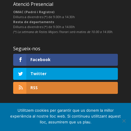
Atenció Presencial
OMAC (Padró i Registre)
Dilluns a divendres (*) de 9.00h a 14.30h
Resta de departaments
Dilluns a divendres (*) de 9.00h a 14.00h
(*) La setmana de Festes Majors l’horari serà matins de 10.00 a 14.00h.
Segueix-nos
Facebook
Twitter
RSS
Utilitzem cookies per garantir que us donem la millor
experiència al nostre lloc web. Si continueu utilitzant aquest
lloc, assumirem que us plau.
D'acord