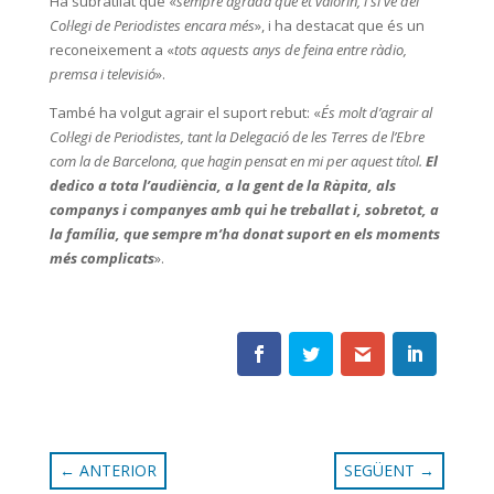
Ha subratllat que «
sempre agrada que et valorin, i si ve del
Col·legi de Periodistes encara més
», i ha destacat que és un
reconeixement a «
tots aquests anys de feina entre ràdio,
premsa i televisió
».
També ha volgut agrair el suport rebut: «
És molt d’agrair al
Col·legi de Periodistes, tant la Delegació de les Terres de l’Ebre
com la de Barcelona, que hagin pensat en mi per aquest títol.
El
dedico a tota l’audiència, a la gent de la Ràpita, als
companys i companyes amb qui he treballat i, sobretot, a
la família, que sempre m’ha donat suport en els moments
més complicats
».
←
ANTERIOR
SEGÜENT
→