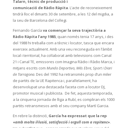
Talarn, tècnic de producció i
comunicació de Ràdio Ràpita
. L’acte de reconeixement
tindrà lloc el dimarts 30 de setembre, a les 12 del migdia, a
la seu de Barcelona del Col·legi.
Fernando García
va començar la seva trajectòria a
Ràdio Ràpita l’any 1985
, quan només tenia 17 anys, i des
del 1988 hi treballa com a tècnic i locutor, tasca que encara
exerceix actualment. Amb una veu reconeguda en l’àmbit
local i territorial, ha col·laborat amb televisions com Canal
21 i Canal TE, emissores com Imagina Ràdio i Ràdio Marca, i
mitjans escrits com
Mundo Deportivo, Més Ebre, Sport i Diari
de Tarragona
. Des del 1992 ha retransmès prop d’un miler
de partits de la UE Rapitenca i, paral·lelament, ha
desenvolupat una destacada faceta com a locutor DJ,
promotor musical i publicista. De fet, aquesta temporada,
a la cinquena jornada de lliga a Rubí, es compliran els 1000
partits retransmesos amb el seu company Martí Garcia.
En rebre la distinció,
García ha expressat que la rep
«
amb molta il·lusió, satisfacció i orgull com a rapitenc
»
.