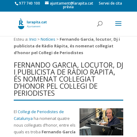
977 740 100
ajuntament@larapita.cat
Servei de cita
prèvia
Esteu a:
Inici
>
Notícies
>
Fernando Garcia, locutor, Dj i
publicista de Ràdio Ràpita, és nomenat col·legiat
d’honor pel Col·legi de Periodistes
FERNANDO GARCIA, LOCUTOR, DJ
I PUBLICISTA DE RÀDIO RÀPITA,
ÉS NOMENAT COL·LEGIAT
D’HONOR PEL COL·LEGI DE
PERIODISTES
El
Col·legi de Periodistes de
Catalunya
ha nomenat quatre
nous col·legiats d’honor, entre els
quals es troba
Fernando García