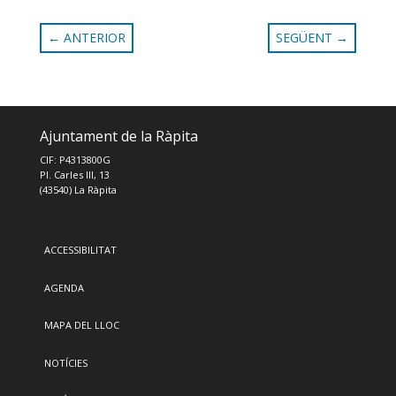
←
ANTERIOR
SEGÜENT
→
Ajuntament de la Ràpita
CIF: P4313800G
Pl. Carles III, 13
(43540) La Ràpita
ACCESSIBILITAT
AGENDA
MAPA DEL LLOC
NOTÍCIES