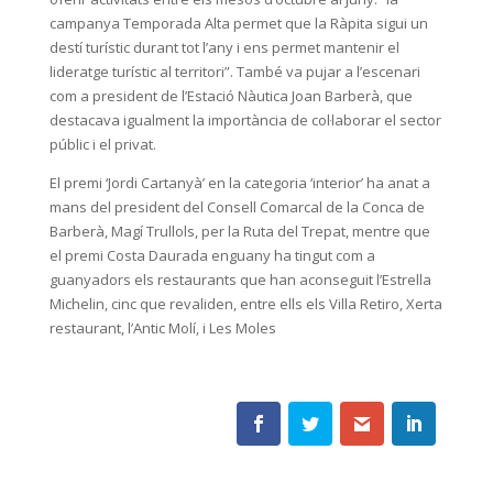
campanya Temporada Alta permet que la Ràpita sigui un
destí turístic durant tot l’any i ens permet mantenir el
lideratge turístic al territori”. També va pujar a l’escenari
com a president de l’Estació Nàutica Joan Barberà, que
destacava igualment la importància de col·laborar el sector
públic i el privat.
El premi ‘Jordi Cartanyà’ en la categoria ‘interior’ ha anat a
mans del president del Consell Comarcal de la Conca de
Barberà, Magí Trullols, per la Ruta del Trepat, mentre que
el premi Costa Daurada enguany ha tingut com a
guanyadors els restaurants que han aconseguit l’Estrella
Michelin, cinc que revaliden, entre ells els Villa Retiro, Xerta
restaurant, l’Antic Molí, i Les Moles