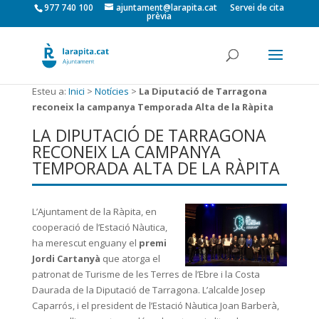
977 740 100
ajuntament@larapita.cat
Servei de cita
prèvia
Esteu a:
Inici
>
Notícies
>
La Diputació de Tarragona
reconeix la campanya Temporada Alta de la Ràpita
LA DIPUTACIÓ DE TARRAGONA
RECONEIX LA CAMPANYA
TEMPORADA ALTA DE LA RÀPITA
L’Ajuntament de la Ràpita, en
cooperació de l’Estació Nàutica,
ha merescut enguany el
premi
Jordi Cartanyà
que atorga el
patronat de Turisme de les Terres de l’Ebre i la Costa
Daurada de la Diputació de Tarragona. L’alcalde Josep
Caparrós, i el president de l’Estació Nàutica Joan Barberà,