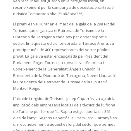
van recollir aquest guardó en la categoria litoral, en
reconeixement per la campanya de desestacionalització
turística Temporada Alta (#LaRàpita365).
El premi es va lliurar en el marc de la gala de la 29a Nit del
Turisme que organitza el Patronat de Turisme de la
Diputació de Tarragona cada any per donar suport al
sector. En aquesta edició, celebrada al Tarraco Arena, va
participar més de 400 representants del sector públic i
privat. La gala va estar encapçalada pel President del
Parlament, Roger Torrent; la consellera d’Empresa i
Coneixement de la Generalitat, Àngels Chacón; la
Presidenta de la Diputació de Tarragona, Noemí Llauradó; i
la Presidenta del Patronat de Turisme de la Diputació,
Meritxell Roigé.
L’alcalde i regidor de Turisme, Josep Caparrós, va agrair la
implicació dels empresaris locals i dels tècnics de l’Oficina
de Turisme per fer que “la Ràpita estigui oberta els 365
dies de l’any”. Segons Caparrós, el Premi Jordi Cartanyà és
un reconeixement a aquest esforç del sector que permet
oferir activitats entre els mesos d’octubre al juny: “la