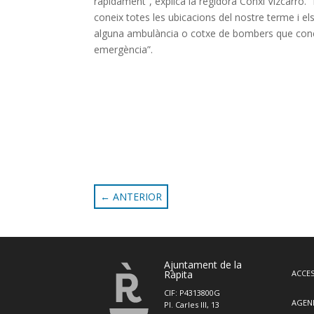
ràpidament”, explica la regidora Conxi Vizcarro.
coneix totes les ubicacions del nostre terme i els 
alguna ambulància o cotxe de bombers que coneixe
emergència”.
←
ANTERIOR
Ajuntament de la
Ràpita
ACCES
CIF: P4313800G
AGEN
Pl. Carles III, 13