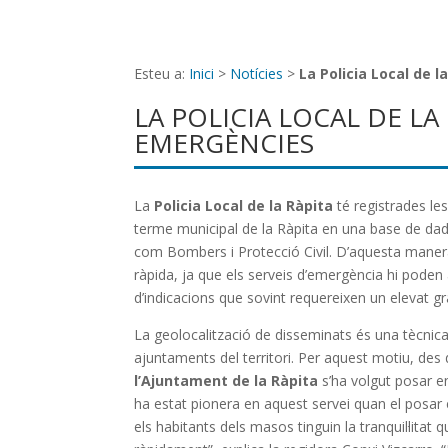
Esteu a:
Inici
>
Notícies
>
La Policia Local de 
LA POLICIA LOCAL DE L
EMERGÈNCIES
La
Policia Local de la Ràpita
té registrades le
terme municipal de la Ràpita en una base de da
com Bombers i Protecció Civil. D’aquesta maner
ràpida, ja que els serveis d’emergència hi pode
d’indicacions que sovint requereixen un elevat g
La geolocalització de disseminats és una tècni
ajuntaments del territori. Per aquest motiu, des
l’Ajuntament de la Ràpita
s’ha volgut posar e
ha estat pionera en aquest servei quan el posar 
els habitants dels masos tinguin la tranquil·litat