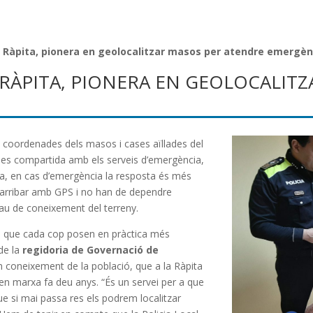
la Ràpita, pionera en geolocalitzar masos per atendre emergèn
A RÀPITA, PIONERA EN GEOLOCALIT
s coordenades dels masos i cases aïllades del
des compartida amb els serveis d’emergència,
a, en cas d’emergència la resposta és més
n arribar amb GPS i no han de dependre
rau de coneixement del terreny.
ca que cada cop posen en pràctica més
 de la
regidoria de Governació de
n coneixement de la població, que a la Ràpita
en marxa fa deu anys. “És un servei per a que
 que si mai passa res els podrem localitzar