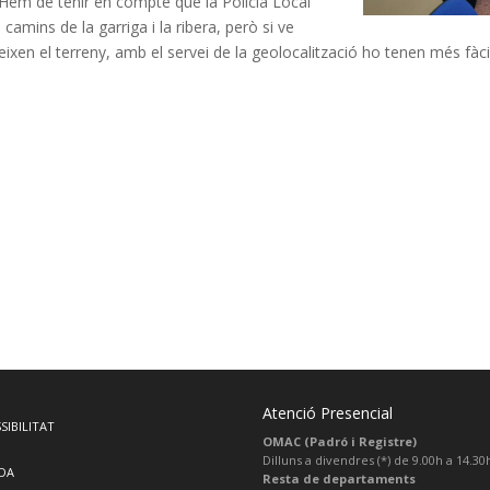
 “Hem de tenir en compte que la Policia Local
camins de la garriga i la ribera, però si ve
n el terreny, amb el servei de la geolocalització ho tenen més fàcil p
Atenció Presencial
SIBILITAT
OMAC (Padró i Registre)
Dilluns a divendres (*) de 9.00h a 14.30
DA
Resta de departaments