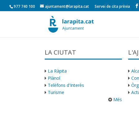
977 740 100
ajuntament@larapita.cat
Servei de cita prèvia
LA CIUTAT
L'
La Ràpita
Alca
Plànol
Con
Telèfons d'Interès
Òrg
Turisme
Actu
Més