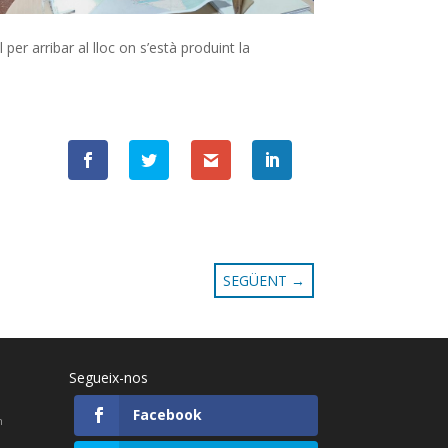
er arribar al lloc on s’està produint la
SEGÜENT
→
Segueix-nos
Facebook
h