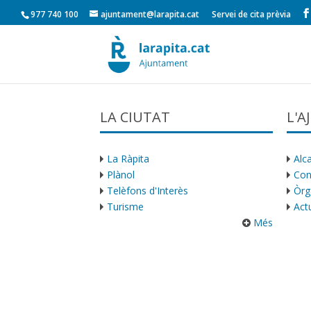
977 740 100
ajuntament@larapita.cat
Servei de cita prèvia
LA CIUTAT
L'
La Ràpita
Alca
Plànol
Con
Telèfons d'Interès
Òrg
Turisme
Actu
Més