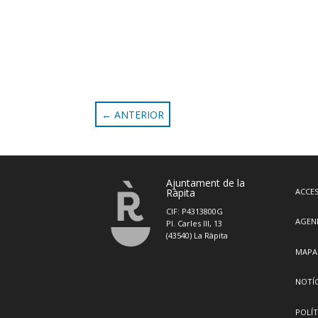
←
ANTERIOR
Ajuntament de la
Ràpita
ACCES
CIF: P4313800G
AGEN
Pl. Carles III, 13
(43540) La Ràpita
MAPA
NOTÍC
POLÍT