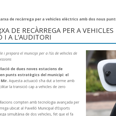
xarxa de recàrrega per a vehicles elèctrics amb dos nous punts a
ARXA DE RECÀRREGA PER A VEHICLES
I A L’AUDITORI
e i prepara el municipi per a l’ús de vehicles de
issions
l·lació de dues noves estacions de
 en punts estratègics del municipi: el
 Mir.
Aquesta actuació s’ha dut a terme amb
cilitar la transició cap a vehicles de zero
l·lacions compten amb tecnologia avançada per
àrrega ubicat al Pavelló Municipal d’Esports
ega simultània de dos vehicles, fet que el fa