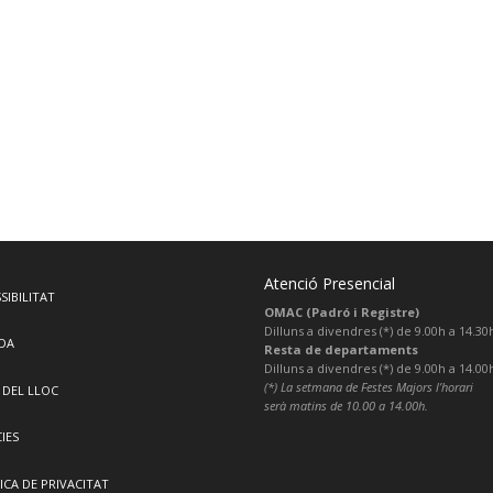
Atenció Presencial
SIBILITAT
OMAC (Padró i Registre)
Dilluns a divendres (*) de 9.00h a 14.30
DA
Resta de departaments
Dilluns a divendres (*) de 9.00h a 14.00
(*) La setmana de Festes Majors l’horari
 DEL LLOC
serà matins de 10.00 a 14.00h.
IES
ICA DE PRIVACITAT