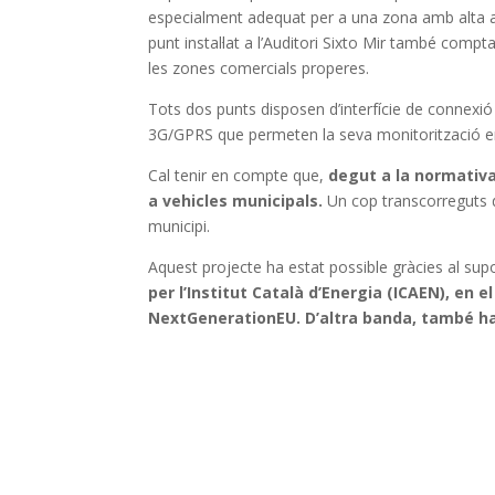
especialment adequat per a una zona amb alta ac
punt instal·lat a l’Auditori Sixto Mir també comp
les zones comercials properes.
Tots dos punts disposen d’interfície de connexió 
3G/GPRS que permeten la seva monitorització e
Cal tenir en compte que,
degut a la normativa
a vehicles municipals.
Un cop transcorreguts do
municipi.
Aquest projecte ha estat possible gràcies al sup
per l’Institut Català d’Energia (ICAEN), en 
NextGenerationEU. D’altra banda, també ha