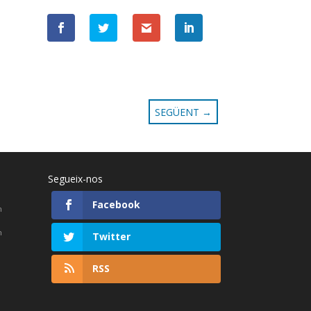
SEGÜENT
→
Segueix-nos
Facebook
h
h
Twitter
RSS