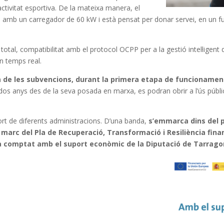
tivitat esportiva. De la mateixa manera, el
ta amb un carregador de 60 kW i està pensat per donar servei, en un fu
total, compatibilitat amb el protocol OCPP per a la gestió intel·ligen
n temps real.
 de les subvencions, durant la primera etapa de funcionamen
s anys des de la seva posada en marxa, es podran obrir a l’ús públic i
ort de diferents administracions. D’una banda,
s’emmarca dins del 
el marc del Pla de Recuperació, Transformació i Resiliència fin
 comptat amb el suport econòmic de la Diputació de Tarrago