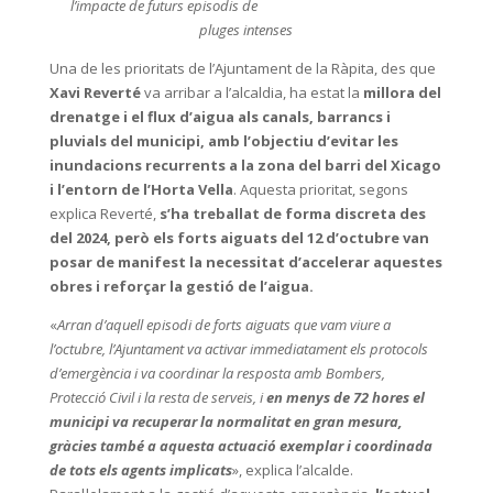
l’impacte de futurs episodis de
pluges intenses
Una de les prioritats de l’Ajuntament de la Ràpita, des que
Xavi Reverté
va arribar a l’alcaldia, ha estat la
millora del
drenatge i el flux d’aigua als canals, barrancs i
pluvials del municipi, amb l’objectiu d’evitar les
inundacions recurrents a la zona del barri del Xicago
i l’entorn de l’Horta Vella
. Aquesta prioritat, segons
explica Reverté,
s’ha treballat de forma discreta des
del 2024, però els forts aiguats del 12 d’octubre van
posar de manifest la necessitat d’accelerar aquestes
obres i reforçar la gestió de l’aigua.
«
Arran d’aquell episodi de forts aiguats que vam viure a
l’octubre, l’Ajuntament va activar immediatament els protocols
d’emergència i va coordinar la resposta amb Bombers,
Protecció Civil i la resta de serveis, i
en menys de 72 hores el
municipi va recuperar la normalitat en gran mesura,
gràcies també a aquesta actuació exemplar i coordinada
de tots els agents implicats
», explica l’alcalde.