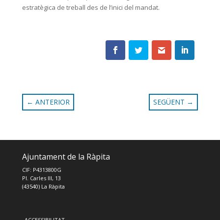
estratègica de treball des de l’inici del mandat.
←
ANTERIOR
SEGÜENT
→
Ajuntament de la Ràpita
CIF: P4313800G
Pl. Carles III, 13
(43540) La Ràpita
ACCESSIBILITAT