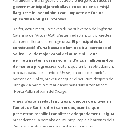
Paral·lelament a la gestió d’aquesta emergència,
l’actual
govern municipal ja treballava en solucions a mitjà i
llarg termini per minimitzar l’impacte de futurs
episodis de pluges intenses.
De fet, actualment, i a través d’una subvenció de l’Agència
Catalana de l’Aigua (ACA), s’estan redactant cinc projectes
clau per millorar el drenatge urbà.
El principal és la
construcció d’una bassa de laminació al barranc del
Solito —el de major cabal del municipi— que
permetrà retenir grans volums d’aigua i alliberar-los
de manera progressiva
, evitant que arribin sobtadament
a la part baixa del municipi. Un segon projecte, també al
barranc del Solito, preveu adequar el seu curs després de
l’antiga via per minimitzar danys materials a zones com
l’Horta Vella i el barri del Xicago.
A més,
s’estan redactant tres projectes de pluvials a
l’àmbit de Sant Isidre i carrers adjacents, que
permetran recollir i canalitzar adequadament l’aigua
procedent de la part alta del municipi cap als barrancs dels
Penjats i de l’Aiguassera, evitant acumulacions i