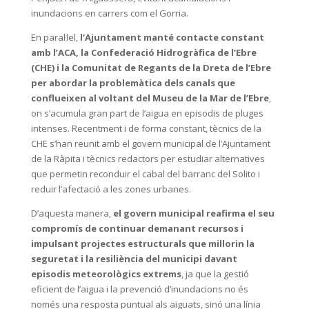
inundacions en carrers com el Gorria.
En paral·lel,
l’Ajuntament manté contacte constant
amb l’ACA, la Confederació Hidrogràfica de l’Ebre
(CHE) i la Comunitat de Regants de la Dreta de l’Ebre
per abordar la problemàtica dels canals que
conflueixen al voltant del Museu de la Mar de l’Ebre
,
on s’acumula gran part de l’aigua en episodis de pluges
intenses. Recentment i de forma constant, tècnics de la
CHE s’han reunit amb el govern municipal de l’Ajuntament
de la Ràpita i tècnics redactors per estudiar alternatives
que permetin reconduir el cabal del barranc del Solito i
reduir l’afectació a les zones urbanes.
D’aquesta manera,
el govern municipal reafirma el seu
compromís de continuar demanant recursos i
impulsant projectes estructurals que millorin la
seguretat i la resiliència del municipi davant
episodis meteorològics extrems
, ja que la gestió
eficient de l’aigua i la prevenció d’inundacions no és
només una resposta puntual als aiguats, sinó una línia