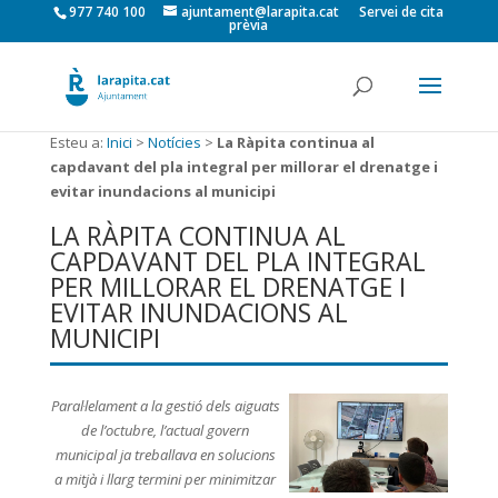
977 740 100
ajuntament@larapita.cat
Servei de cita
prèvia
Esteu a:
Inici
>
Notícies
>
La Ràpita continua al
capdavant del pla integral per millorar el drenatge i
evitar inundacions al municipi
LA RÀPITA CONTINUA AL
CAPDAVANT DEL PLA INTEGRAL
PER MILLORAR EL DRENATGE I
EVITAR INUNDACIONS AL
MUNICIPI
Paral·lelament a la gestió dels aiguats
de l’octubre, l’actual govern
municipal ja treballava en solucions
a mitjà i llarg termini per minimitzar