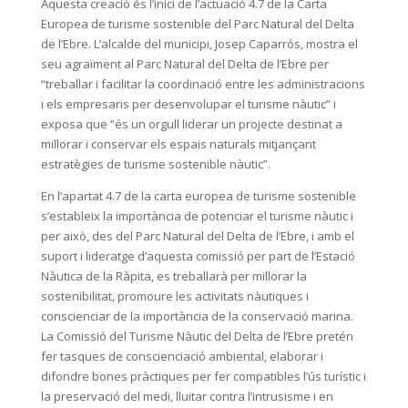
Aquesta creació és l’inici de l’actuació 4.7 de la Carta
Europea de turisme sostenible del Parc Natural del Delta
de l’Ebre. L’alcalde del municipi, Josep Caparrós, mostra el
seu agraïment al Parc Natural del Delta de l’Ebre per
“treballar i facilitar la coordinació entre les administracions
i els empresaris per desenvolupar el turisme nàutic” i
exposa que “és un orgull liderar un projecte destinat a
millorar i conservar els espais naturals mitjançant
estratègies de turisme sostenible nàutic”.
En l’apartat 4.7 de la carta europea de turisme sostenible
s’estableix la importància de potenciar el turisme nàutic i
per això, des del Parc Natural del Delta de l’Ebre, i amb el
suport i lideratge d’aquesta comissió per part de l’Estació
Nàutica de la Ràpita, es treballarà per millorar la
sostenibilitat, promoure les activitats nàutiques i
conscienciar de la importància de la conservació marina.
La Comissió del Turisme Nàutic del Delta de l’Ebre pretén
fer tasques de conscienciació ambiental, elaborar i
difondre bones pràctiques per fer compatibles l’ús turístic i
la preservació del medi, lluitar contra l’intrusisme i en