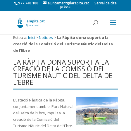
977 740 100
ajuntament@larapita.cat
Servei de cita
prèvia
Esteu a:
Inici
>
Notícies
>
La Ràpita dona suport a la
creació de la Comissió del Turisme Nàutic del Delta
de l’Ebre
LA RÀPITA DONA SUPORT A LA
CREACIÓ DE LA COMISSIÓ DEL
TURISME NÀUTIC DEL DELTA DE
L’EBRE
L’Estació Nàutica de la Ràpita,
conjuntament amb el Parc Natural
del Delta de l’Ebre, impulsa la
creació de la Comissió del
Turisme Nàutic del Delta de l’Ebre.