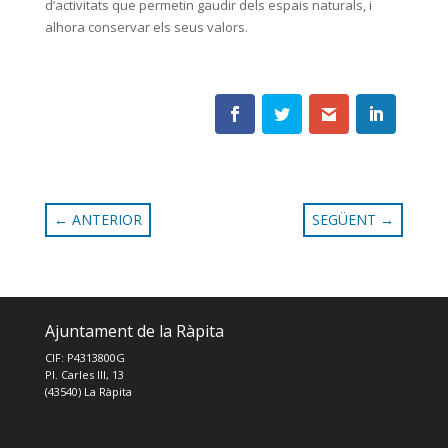
d’activitats que permetin gaudir dels espais naturals, i
alhora conservar els seus valors.
←
ANTERIOR
SEGÜENT
→
Ajuntament de la Ràpita
CIF: P4313800G
Pl. Carles III, 13
(43540) La Ràpita