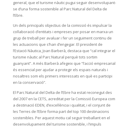
general, que el turisme nàutic pugui seguir desenvolupant-
se d’una forma sostenible al Parc Natural del Delta de
l’Ebre.
Un dels principals objectius de la comissió és impulsar la
col·laboració d’entitats i empreses per posar en marxa un
grup de treball per avaluar i fer un seguiment continu de
les actuacions que s’han d’engegar. El president de
l’Estació Nàutica, Joan Barberà, destaca que “cal integrar el
turisme nàutic al Parc Natural perquè tots sortim
guanyant”. A més Barberà afegeix que “l’acció empresarial
és essencial per ajudar a protegir els espais naturals i
nosaltres som els primers interessats en què es participi
en la conservació”.
El Parc Natural del Delta de l’Ebre ha estat reconegut des
del 2007 en la CETS, acreditat per la Comissió Europea com
a destinació EDEN, d’excel·lència i qualitat, i el conjunt de
les Terres de l’Ebre forma part del top 100 destinacions
sostenibles. Per aquest motiu cal seguir treballant en el
desenvolupament del turisme sostenible, i l’impuls