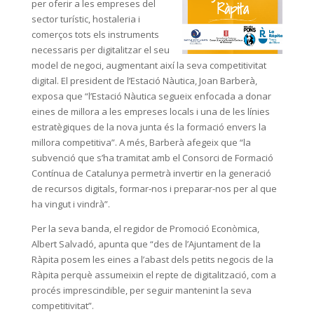
per oferir a les empreses del
sector turístic, hostaleria i
comerços tots els instruments
necessaris per digitalitzar el seu
model de negoci, augmentant així la seva competitivitat
digital. El president de l’Estació Nàutica, Joan Barberà,
exposa que “l’Estació Nàutica segueix enfocada a donar
eines de millora a les empreses locals i una de les línies
estratègiques de la nova junta és la formació envers la
millora competitiva”. A més, Barberà afegeix que “la
subvenció que s’ha tramitat amb el Consorci de Formació
Contínua de Catalunya permetrà invertir en la generació
de recursos digitals, formar-nos i preparar-nos per al que
ha vingut i vindrà”.
Per la seva banda, el regidor de Promoció Econòmica,
Albert Salvadó, apunta que “des de l’Ajuntament de la
Ràpita posem les eines a l’abast dels petits negocis de la
Ràpita perquè assumeixin el repte de digitalització, com a
procés imprescindible, per seguir mantenint la seva
competitivitat”.