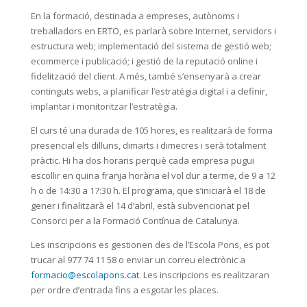
En la formació, destinada a empreses, autònoms i
treballadors en ERTO, es parlarà sobre Internet, servidors i
estructura web; implementació del sistema de gestió web;
ecommerce i publicació; i gestió de la reputació online i
fidelització del client. A més, també s’ensenyarà a crear
continguts webs, a planificar l’estratègia digital i a definir,
implantar i monitoritzar l’estratègia.
El curs té una durada de 105 hores, es realitzarà de forma
presencial els dilluns, dimarts i dimecres i serà totalment
pràctic. Hi ha dos horaris perquè cada empresa pugui
escollir en quina franja horària el vol dur a terme, de 9 a 12
h o de 14:30 a 17:30 h. El programa, que s’iniciarà el 18 de
gener i finalitzarà el 14 d’abril, està subvencionat pel
Consorci per a la Formació Contínua de Catalunya.
Les inscripcions es gestionen des de l’Escola Pons, es pot
trucar al 977 74 11 58 o enviar un correu electrònic a
formacio@escolapons.cat
. Les inscripcions es realitzaran
per ordre d’entrada fins a esgotar les places.