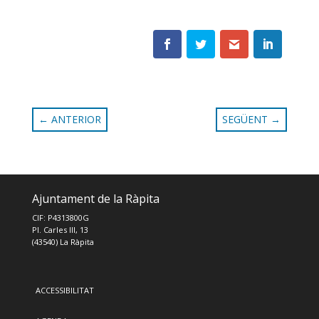
←
ANTERIOR
SEGÜENT
→
Ajuntament de la Ràpita
CIF: P4313800G
Pl. Carles III, 13
(43540) La Ràpita
ACCESSIBILITAT