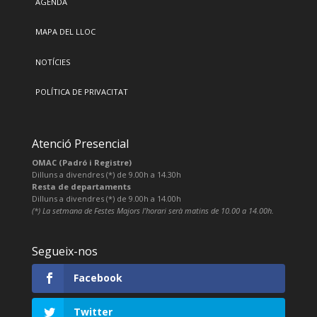
AGENDA
MAPA DEL LLOC
NOTÍCIES
POLÍTICA DE PRIVACITAT
Atenció Presencial
OMAC (Padró i Registre)
Dilluns a divendres (*) de 9.00h a 14.30h
Resta de departaments
Dilluns a divendres (*) de 9.00h a 14.00h
(*) La setmana de Festes Majors l’horari serà matins de 10.00 a 14.00h.
Segueix-nos
Facebook
Twitter