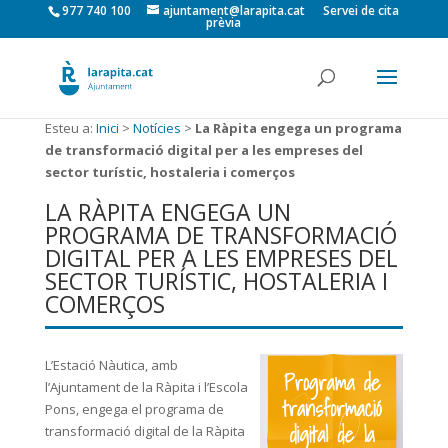
977 740 100
ajuntament@larapita.cat
Servei de cita
prèvia
Esteu a:
Inici
>
Notícies
>
La Ràpita engega un programa
de transformació digital per a les empreses del
sector turístic, hostaleria i comerços
LA RÀPITA ENGEGA UN
PROGRAMA DE TRANSFORMACIÓ
DIGITAL PER A LES EMPRESES DEL
SECTOR TURÍSTIC, HOSTALERIA I
COMERÇOS
L’Estació Nàutica, amb
l’Ajuntament de la Ràpita i l’Escola
Pons, engega el programa de
transformació digital de la Ràpita