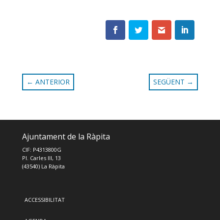
←
ANTERIOR
SEGÜENT
→
Ajuntament de la Ràpita
CIF: P4313800G
Pl. Carles III, 13
(43540) La Ràpita
ACCESSIBILITAT