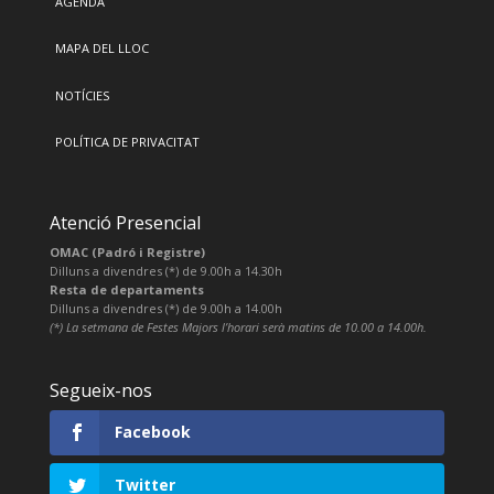
AGENDA
MAPA DEL LLOC
NOTÍCIES
POLÍTICA DE PRIVACITAT
Atenció Presencial
OMAC (Padró i Registre)
Dilluns a divendres (*) de 9.00h a 14.30h
Resta de departaments
Dilluns a divendres (*) de 9.00h a 14.00h
(*) La setmana de Festes Majors l’horari serà matins de 10.00 a 14.00h.
Segueix-nos
Facebook
Twitter