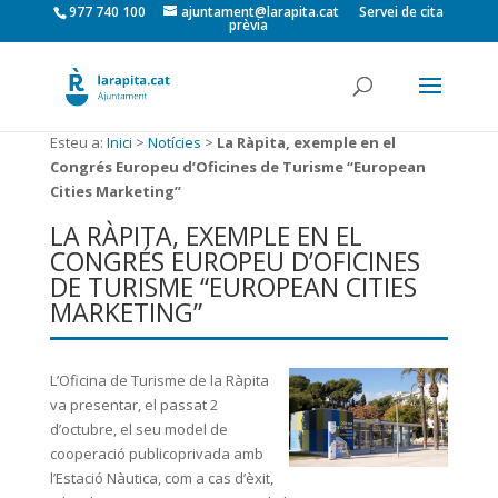
977 740 100
ajuntament@larapita.cat
Servei de cita
prèvia
Esteu a:
Inici
>
Notícies
>
La Ràpita, exemple en el
Congrés Europeu d’Oficines de Turisme “European
Cities Marketing”
LA RÀPITA, EXEMPLE EN EL
CONGRÉS EUROPEU D’OFICINES
DE TURISME “EUROPEAN CITIES
MARKETING”
L’Oficina de Turisme de la Ràpita
va presentar, el passat 2
d’octubre, el seu model de
cooperació publicoprivada amb
l’Estació Nàutica, com a cas d’èxit,