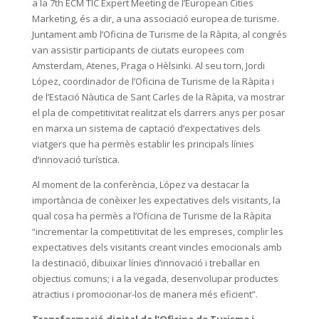
a la 7th ECM TIC Expert Meeting de l’European Cities
Marketing, és a dir, a una associació europea de turisme.
Juntament amb l’Oficina de Turisme de la Ràpita, al congrés
van assistir participants de ciutats europees com
Amsterdam, Atenes, Praga o Hèlsinki. Al seu torn, Jordi
López, coordinador de l’Oficina de Turisme de la Ràpita i
de l’Estació Nàutica de Sant Carles de la Ràpita, va mostrar
el pla de competitivitat realitzat els darrers anys per posar
en marxa un sistema de captació d’expectatives dels
viatgers que ha permès establir les principals línies
d’innovació turística.
Al moment de la conferència, López va destacar la
importància de conèixer les expectatives dels visitants, la
qual cosa ha permès a l’Oficina de Turisme de la Ràpita
“incrementar la competitivitat de les empreses, complir les
expectatives dels visitants creant vincles emocionals amb
la destinació, dibuixar línies d’innovació i treballar en
objectius comuns; i a la vegada, desenvolupar productes
atractius i promocionar-los de manera més eficient”.
Transformació digital de l’Oficina de Turisme i