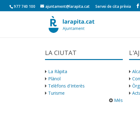
977 740 100
ajuntament@larapita.cat
Servei de cita prèvia
LA CIUTAT
L'
La Ràpita
Alca
Plànol
Con
Telèfons d'Interès
Òrg
Turisme
Actu
Més