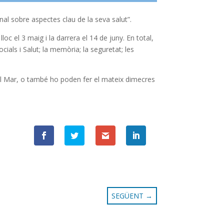
nal sobre aspectes clau de la seva salut”.
oc el 3 maig i la darrera el 14 de juny. En total,
ials i Salut; la memòria; la seguretat; les
 del Mar, o també ho poden fer el mateix dimecres
SEGÜENT
→