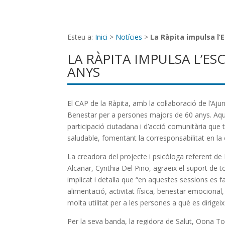
Esteu a:
Inici
>
Notícies
>
La Ràpita impulsa l’
LA RÀPITA IMPULSA L’ES
ANYS
El CAP de la Ràpita, amb la col·laboració de l’Aju
Benestar per a persones majors de 60 anys. Aqu
participació ciutadana i d’acció comunitària que t
saludable, fomentant la corresponsabilitat en la 
La creadora del projecte i psicòloga referent d
Alcanar, Cynthia Del Pino, agraeix el suport de t
implicat i detalla que “en aquestes sessions es f
alimentació, activitat física, benestar emocional,
molta utilitat per a les persones a què es dirigei
Per la seva banda, la regidora de Salut, Oona Tom