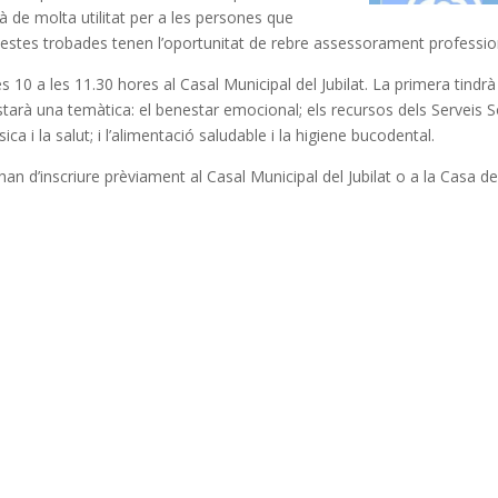
à de molta utilitat per a les persones que
aquestes trobades tenen l’oportunitat de rebre assessorament professio
0 a les 11.30 hores al Casal Municipal del Jubilat. La primera tindrà ll
starà una temàtica: el benestar emocional; els recursos dels Serveis Soc
ísica i la salut; i l’alimentació saludable i la higiene bucodental.
s’han d’inscriure prèviament al Casal Municipal del Jubilat o a la Casa