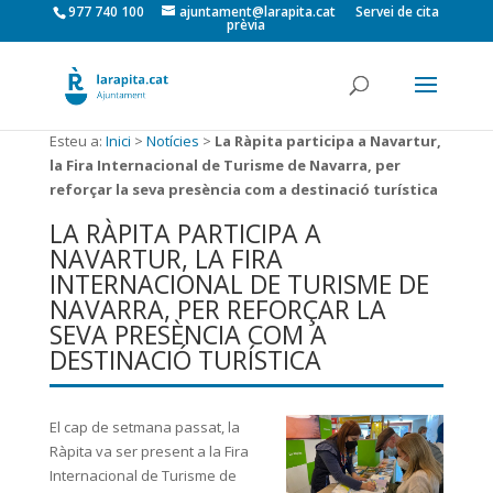
977 740 100
ajuntament@larapita.cat
Servei de cita
prèvia
Esteu a:
Inici
>
Notícies
>
La Ràpita participa a Navartur,
la Fira Internacional de Turisme de Navarra, per
reforçar la seva presència com a destinació turística
LA RÀPITA PARTICIPA A
NAVARTUR, LA FIRA
INTERNACIONAL DE TURISME DE
NAVARRA, PER REFORÇAR LA
SEVA PRESÈNCIA COM A
DESTINACIÓ TURÍSTICA
El cap de setmana passat, la
Ràpita va ser present a la Fira
Internacional de Turisme de