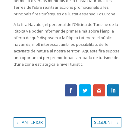
permet a diversos municipis de la Costa Daurada i les
Terres de l’Ebre realitzar accions promocionals a les
principals fires turístiques de l’Estat espanyol i d’Europa.
A la fira Navatur, el personal de l’Oficina de Turisme de la
Ràpita va poder informar de primera mà sobre l’àmplia
oferta de què disposem a la Ràpita i atendre el públic
navarrès, molt interessat amb les possibilitats de fer
activitats de natura al nostre territori. Aquesta fira suposa
una oportunitat per promocionar l’arribada de turisme des
d’una zona estratègica a nivell turístic.
←
ANTERIOR
SEGÜENT
→