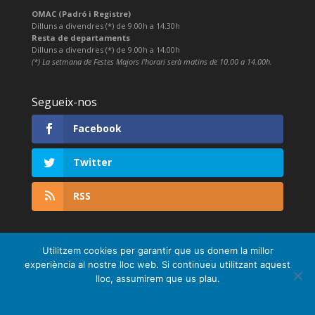
OMAC (Padró i Registre)
Dilluns a divendres (*) de 9.00h a 14.30h
Resta de departaments
Dilluns a divendres (*) de 9.00h a 14.00h
(*) La setmana de Festes Majors l’horari serà matins de 10.00 a 14.00h.
Segueix-nos
Facebook
Twitter
RSS
Utilitzem cookies per garantir que us donem la millor
experiència al nostre lloc web. Si continueu utilitzant aquest
lloc, assumirem que us plau.
D'acord