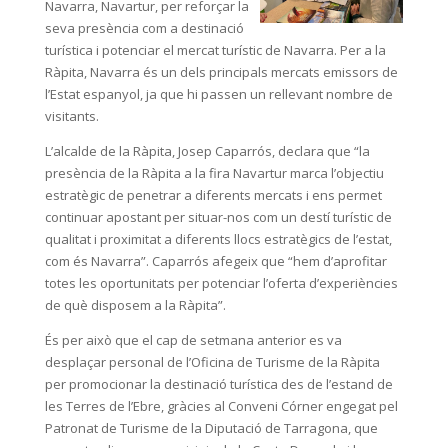
Navarra, Navartur, per reforçar la
seva presència com a destinació
turística i potenciar el mercat turístic de Navarra. Per a la
Ràpita, Navarra és un dels principals mercats emissors de
l’Estat espanyol, ja que hi passen un rellevant nombre de
visitants.
L’alcalde de la Ràpita, Josep Caparrós, declara que “la
presència de la Ràpita a la fira Navartur marca l’objectiu
estratègic de penetrar a diferents mercats i ens permet
continuar apostant per situar-nos com un destí turístic de
qualitat i proximitat a diferents llocs estratègics de l’estat,
com és Navarra”. Caparrós afegeix que “hem d’aprofitar
totes les oportunitats per potenciar l’oferta d’experiències
de què disposem a la Ràpita”.
És per això que el cap de setmana anterior es va
desplaçar personal de l’Oficina de Turisme de la Ràpita
per promocionar la destinació turística des de l’estand de
les Terres de l’Ebre, gràcies al Conveni Córner engegat pel
Patronat de Turisme de la Diputació de Tarragona, que