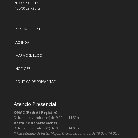
Pl. Carles III, 13
(43540) La Ràpita
ACCESSIBILITAT
AGENDA
MAPA DEL LLOC
NOTÍCIES
POLÍTICA DE PRIVACITAT
Atenció Presencial
OMAC (Padró i Registre)
Dilluns a divendres (*) de 9.00h a 14.30h
Resta de departaments
Dilluns a divendres (*) de 9.00h a 14.00h
(*) La setmana de Festes Majors l’horari serà matins de 10.00 a 14.00h.