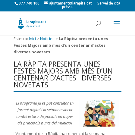
977 740 100
ajuntament@larapita.cat
Servei de cita
prèvia
Esteu a:
Inici
>
Notícies
>
La Ràpita presenta unes
Festes Majors amb més d’un centenar d’actes i
diverses novetats
LA RÀPITA PRESENTA UNES
FESTES MAJORS AMB MÉS D’UN
CENTENAR D’ACTES I DIVERSES
NOVETATS
El programa ja es pot consultar en
format digital i la setmana vinent
també estarà disponible en paper
als principals punts del municipi
L’Ajuntament de la Ràpita ha començat la setmana