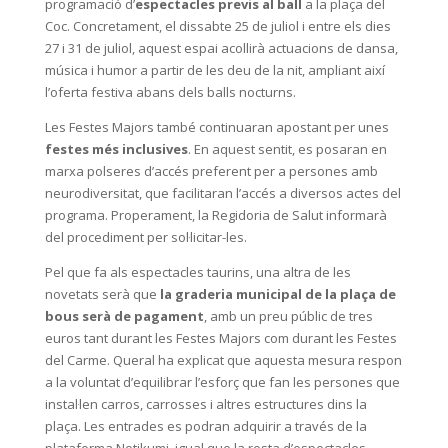
programació d’
espectacles previs al ball
a la plaça del
Coc. Concretament, el dissabte 25 de juliol i entre els dies
27 i 31 de juliol, aquest espai acollirà actuacions de dansa,
música i humor a partir de les deu de la nit, ampliant així
l’oferta festiva abans dels balls nocturns.
Les Festes Majors també continuaran apostant per unes
festes més inclusives
. En aquest sentit, es posaran en
marxa polseres d’accés preferent per a persones amb
neurodiversitat, que facilitaran l’accés a diversos actes del
programa. Properament, la Regidoria de Salut informarà
del procediment per sol·licitar-les.
Pel que fa als espectacles taurins, una altra de les
novetats serà que
la graderia municipal de la plaça de
bous serà de pagament
, amb un preu públic de tres
euros tant durant les Festes Majors com durant les Festes
del Carme. Queral ha explicat que aquesta mesura respon
a la voluntat d’equilibrar l’esforç que fan les persones que
instal·len carros, carrosses i altres estructures dins la
plaça. Les entrades es podran adquirir a través de la
plataforma Notikumi, igual que la resta d’espectacles