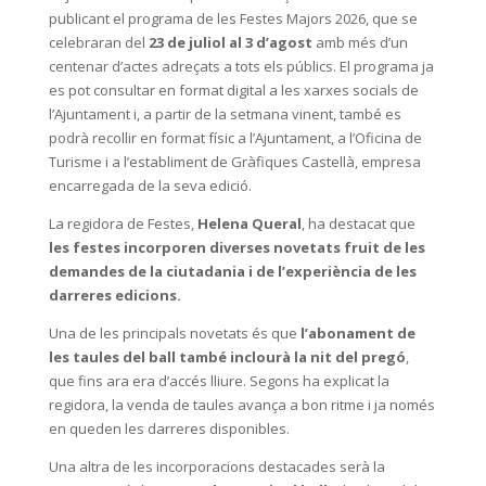
publicant el programa de les Festes Majors 2026, que se
celebraran del
23 de juliol al 3 d’agost
amb més d’un
centenar d’actes adreçats a tots els públics. El programa ja
es pot consultar en format digital a les xarxes socials de
l’Ajuntament i, a partir de la setmana vinent, també es
podrà recollir en format físic a l’Ajuntament, a l’Oficina de
Turisme i a l’establiment de Gràfiques Castellà, empresa
encarregada de la seva edició.
La regidora de Festes,
Helena Queral
, ha destacat que
les festes incorporen diverses novetats fruit de les
demandes de la ciutadania i de l’experiència de les
darreres edicions.
Una de les principals novetats és que
l’abonament de
les taules del ball també inclourà la nit del pregó
,
que fins ara era d’accés lliure. Segons ha explicat la
regidora, la venda de taules avança a bon ritme i ja només
en queden les darreres disponibles.
Una altra de les incorporacions destacades serà la