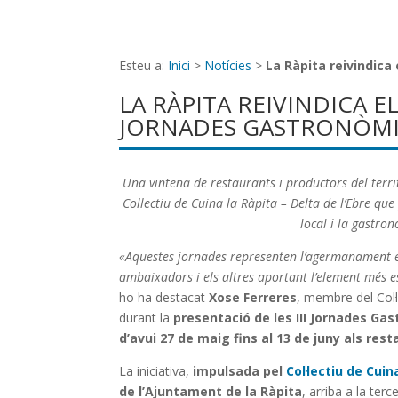
Esteu a:
Inici
>
Notícies
>
La Ràpita reivindic
LA RÀPITA REIVINDICA 
JORNADES GASTRONÒM
Una vintena de restaurants i productors del terri
Col·lectiu de Cuina la Ràpita – Delta de l’Ebre qu
local i la gastron
«Aquestes jornades representen l’agermanament e
ambaixadors i els altres aportant l’element més e
ho ha destacat
Xose Ferreres
, membre del Col·l
durant la
presentació de les III Jornades Ga
d’avui 27 de maig fins al 13 de juny als res
La iniciativa,
impulsada pel
Col·lectiu de Cuin
de l’Ajuntament de la Ràpita
, arriba a la ter