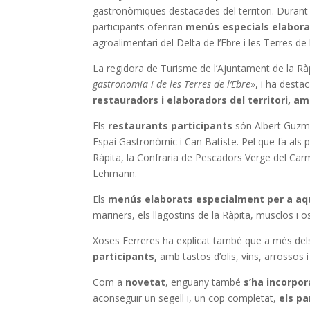
gastronòmiques destacades del territori. Duran
participants oferiran
menús especials elabora
agroalimentari del Delta de l’Ebre i les Terres de 
La regidora de Turisme de l’Ajuntament de la Rà
gastronomia i de les Terres de l’Ebre
», i ha destac
restauradors i elaboradors del territori, am
Els
restaurants participants
són Albert Guzmá
Espai Gastronòmic i Can Batiste. Pel que fa als
Ràpita, la Confraria de Pescadors Verge del Carm
Lehmann.
Els
menús elaborats especialment per a aque
mariners, els llagostins de la Ràpita, musclos i o
Xoses Ferreres ha explicat també que a més dels
participants,
amb tastos d’olis, vins, arrossos i
Com a
novetat
, enguany també
s’ha incorpo
aconseguir un segell i, un cop completat,
els pa