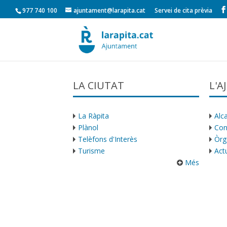
977 740 100
ajuntament@larapita.cat
Servei de cita prèvia
LA CIUTAT
L'
La Ràpita
Alca
Plànol
Con
Telèfons d'Interès
Òrg
Turisme
Actu
Més