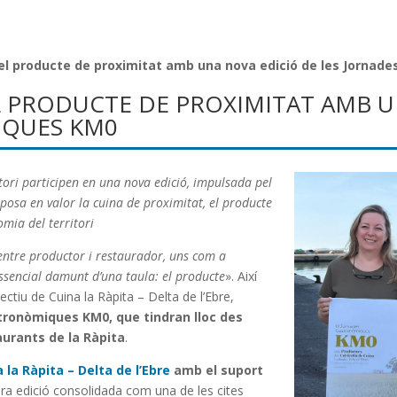
a el producte de proximitat amb una nova edició de les Jorna
EL PRODUCTE DE PROXIMITAT AMB U
IQUES KM0
tori participen en una nova edició, impulsada pel
e posa en valor la cuina de proximitat, el producte
omia del territori
ntre productor i restaurador, uns com a
ssencial damunt d’una taula: el producte
». Així
ectiu de Cuina la Ràpita – Delta de l’Ebre,
stronòmiques KM0, que tindran lloc des
taurants de la Ràpita
.
a la Ràpita – Delta de l’Ebre
amb el suport
cera edició consolidada com una de les cites