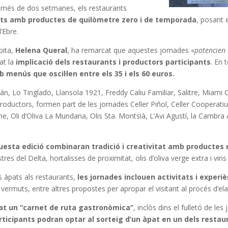
t més de dos setmanes, els restaurants
ts amb productes de quilòmetre zero i de temporada
, posant 
l’Ebre.
pita,
Helena Queral
, ha remarcat que aquestes jornades «
potencien 
at la
implicació dels restaurants i productors participants
. En 
b menús que oscil·len entre els 35 i els 60 euros.
n, Lo Tinglado, Llansola 1921, Freddy Caliu Familiar, Salitre, Miami
 productors, formen part de les jornades Celler Piñol, Celler Coope
e, Oli d’Oliva La Mundana, Olis Sta. Montsià, L’Avi Agustí, la Cambra
sta edició combinaran tradició i creativitat amb productes r
stres del Delta, hortalisses de proximitat, olis d’oliva verge extra i v
 àpats als restaurants,
les jornades inclouen activitats i experi
 vermuts, entre altres propostes per apropar el visitant al procés d’ela
rat un “carnet de ruta gastronòmica”
, inclòs dins el fulletó de 
rticipants podran optar al sorteig d’un àpat en un dels restaur