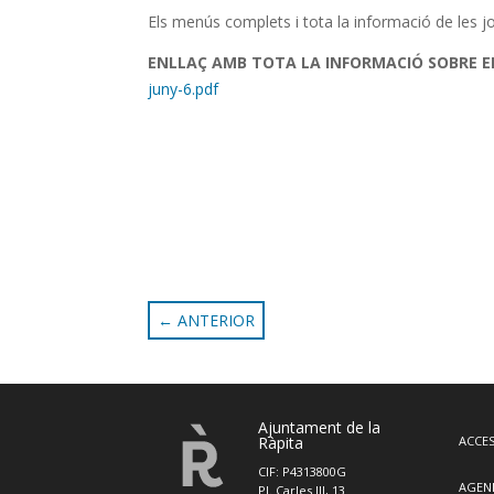
Els menús complets i tota la informació de les j
ENLLAÇ AMB TOTA LA INFORMACIÓ SOBRE E
juny-6.pdf
←
ANTERIOR
Ajuntament de la
Ràpita
ACCES
CIF: P4313800G
AGEN
Pl. Carles III, 13