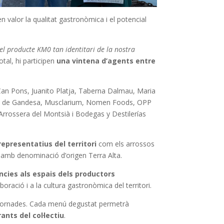
en valor la qualitat gastronòmica i el potencial
el producte KM0 tan identitari de la nostra
total, hi participen
una vintena d’agents entre
 Can Pons, Juanito Platja, Taberna Dalmau, Maria
ratiu de Gandesa, Musclarium, Nomen Foods, OPP
 Arrossera del Montsià i Bodegas y Destilerías
epresentatius del territori
com els arrossos
ins amb denominació d’origen Terra Alta.
ències als espais dels productors
boració i a la cultura gastronòmica del territori.
les jornades. Cada menú degustat permetrà
ants del col·lectiu
.