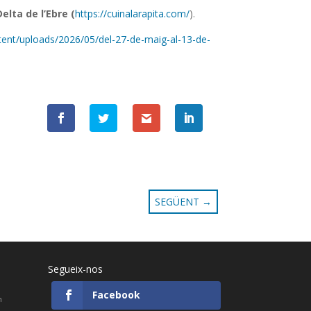
Delta de l’Ebre (
https://cuinalarapita.com/
).
ntent/uploads/2026/05/del-27-de-maig-al-13-de-
SEGÜENT
→
Segueix-nos
Facebook
h