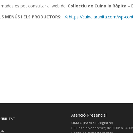
ornades es pot consultar al web del
Col·lectiu de Cuina la Ràpita – 
LS MENÚS I ELS PRODUCTORS:
https://cuinalarapita.com/wp-co
Atenció Presencial
SIBILITAT
OMAC (Padró i Registre)
Dilluns a divendres (*) de 9.00h a 14.30
DA
Resta de departaments