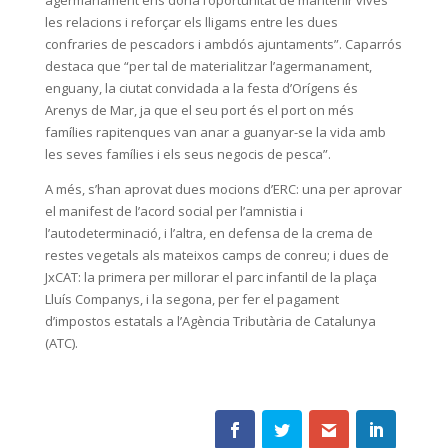
les relacions i reforçar els lligams entre les dues
confraries de pescadors i ambdós ajuntaments”. Caparrós
destaca que “per tal de materialitzar l’agermanament,
enguany, la ciutat convidada a la festa d’Orígens és
Arenys de Mar, ja que el seu port és el port on més
famílies rapitenques van anar a guanyar-se la vida amb
les seves famílies i els seus negocis de pesca”.
A més, s’han aprovat dues mocions d’ERC: una per aprovar
el manifest de l’acord social per l’amnistia i
l’autodeterminació, i l’altra, en defensa de la crema de
restes vegetals als mateixos camps de conreu; i dues de
JxCAT: la primera per millorar el parc infantil de la plaça
Lluís Companys, i la segona, per fer el pagament
d’impostos estatals a l’Agència Tributària de Catalunya
(ATC).