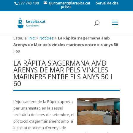
977 740 100
ajuntament@larapita.cat
Servei de cita
prèvia
Esteu a:
Inici
>
Notícies
>
La Ràpita s’agermana amb
Arenys de Mar pels vincles mariners entre els anys 50
i 60
LA RÀPITA S’AGERMANA AMB
ARENYS DE MAR PELS VINCLES
MARINERS ENTRE ELS ANYS 50 I
60
L’Ajuntament de la Ràpita aprova,
per unanimitat, en la sessió
ordinària del mes de setembre, el
protocol d’agermanament amb la
localitat marítima d’Arenys de