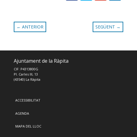
←
ANTERIOR
SEGÜENT
→
Ajuntament de la Ràpita
CIF: P4313800G
Pl. Carles III, 13
(43540) La Ràpita
ACCESSIBILITAT
AGENDA
MAPA DEL LLOC