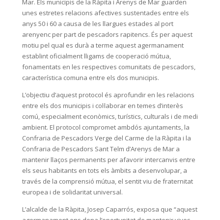
Mar. Els municipis de la Ràpita i Arenys de Mar guarden
unes estretes relacions afectives sustentades entre els
anys 50 i 60 a causa de les llargues estades al port
arenyenc per part de pescadors rapitencs. És per aquest
motiu pel qual es durà a terme aquest agermanament
establint oficialment lligams de cooperació mútua,
fonamentats en les respectives comunitats de pescadors,
característica comuna entre els dos municipis.
L’objectiu d’aquest protocol és aprofundir en les relacions
entre els dos municipis i col·laborar en temes d’interès
comú, especialment econòmics, turístics, culturals i de medi
ambient. El protocol compromet ambdós ajuntaments, la
Confraria de Pescadors Verge del Carme de la Ràpita i la
Confraria de Pescadors Sant Telm d’Arenys de Mar a
mantenir llaços permanents per afavorir intercanvis entre
els seus habitants en tots els àmbits a desenvolupar, a
través de la comprensió mútua, el sentit viu de fraternitat
europea i de solidaritat universal.
L’alcalde de la Ràpita, Josep Caparrós, exposa que “aquest
agermanament ens dona l’oportunitat de mantenir vives