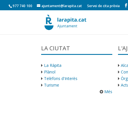
977 740 100
ajuntament@larapita.cat
Servei de cita prèvia
LA CIUTAT
L'
La Ràpita
Alca
Plànol
Con
Telèfons d'Interès
Òrg
Turisme
Actu
Més