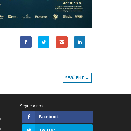
SEGÜENT
→
Segueix-nos
Facebook
h
h
Twitter