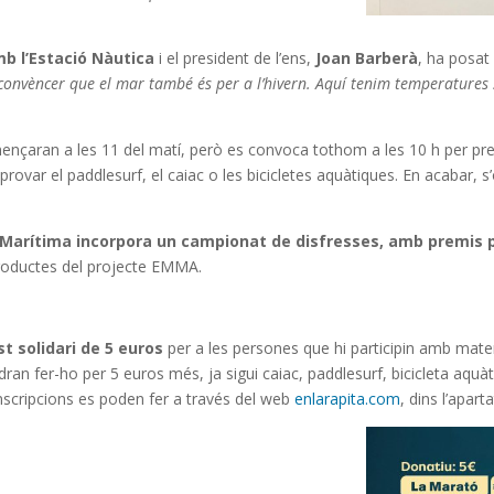
b l’Estació Nàutica
i el president de l’ens,
Joan Barberà
, ha posat 
onvèncer que el mar també és per a l’hivern. Aquí tenim temperatures 
ençaran a les 11 del matí, però es convoca tothom a les 10 h per prep
ar el paddlesurf, el caiac o les bicicletes aquàtiques. En acabar, s’of
 Marítima incorpora un campionat de disfresses, amb premis p
productes del projecte EMMA.
st solidari de 5 euros
per a les persones que hi participin amb mater
dran fer-ho per 5 euros més, ja sigui caiac, paddlesurf, bicicleta aquà
nscripcions es poden fer a través del web
enlarapita.com
, dins l’apart