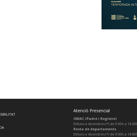
Atenció Presencial
SIBILITAT
OMAC (Padró i Registre)
Dilluns a divendres (*) de 9.00h a 14.30
DA
Resta de departaments
Dilluns a divendres (*) de 9.00h a 14.00