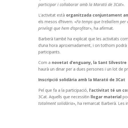
participar i col·laborar amb la Marató de 3Cat
».
L’activitat està
organitzada conjuntament am
els mesos d’hivern. «
Fa temps que treballem per c
privilegi que hem d’aprofitar
», ha afirmat.
Barberà també ha explicat que les activitats com
d’una hora aproximadament, i on tothom podrà prov
participants.
Com a
novetat d’enguany, la Sant Silvestre
haurà un dinar per a dues persones i un lot de 
Inscripció solidària amb la Marató de 3Cat
Pel que fa a la participació,
l’activitat té un co
3Cat. Aquells que necessitin
llogar material
po
totalment solidària
», ha remarcat Barberà. Les i