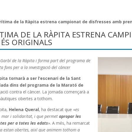
rítima de la Ràpita estrena campionat de disfresses amb prem
ÍTIMA DE LA RÀPITA ESTRENA CAMP
MÉS ORIGINALS
e Garbí de la Ràpita i forma part del programa de
 fons per a la investigació del càncer
ita tornarà a ser l’escenari de la Sant
idada dins del programa de la Marató de
igació contra el càncer. La jornada començarà a
s nàutiques obertes a tothom.
pita,
Helena Queral
, ha destacat que «
es
 mar i solidaritat, i que permet
apropar les
tes per a totes les edats
». A més, ha remarcat
ara estan obertes, així que animem tothom a