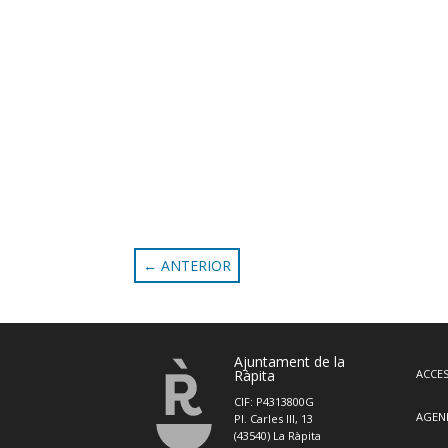
←
ANTERIOR
Ajuntament de la
Ràpita
ACCES
CIF: P4313800G
AGEN
Pl. Carles III, 13
(43540) La Ràpita