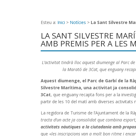
Esteu a:
Inici
>
Notícies
>
La Sant Silvestre Ma
LA SANT SILVESTRE MAR
AMB PREMIS PER A LES 
L’activitat tindrà lloc aquest diumenge al Parc d
la Marató de 3Cat, que enguany recapta
Aquest diumenge, el Parc de Garbí de la Ràp
Silvestre Marítima, una activitat ja consol
3Cat
, que enguany recapta fons per a la invest
partir de les 10 del matí amb diverses activitat
La regidora de Turisme de l’Ajuntament de la Rà
tracta d’un acte ja consolidat que combina esport,
activitats nàutiques a la ciutadania amb propos
que «
les inscripcions van a molt bon ritme i enc