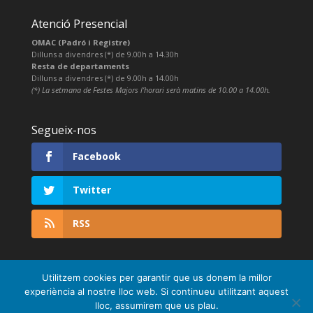
Atenció Presencial
OMAC (Padró i Registre)
Dilluns a divendres (*) de 9.00h a 14.30h
Resta de departaments
Dilluns a divendres (*) de 9.00h a 14.00h
(*) La setmana de Festes Majors l’horari serà matins de 10.00 a 14.00h.
Segueix-nos
Facebook
Twitter
RSS
Utilitzem cookies per garantir que us donem la millor
experiència al nostre lloc web. Si continueu utilitzant aquest
lloc, assumirem que us plau.