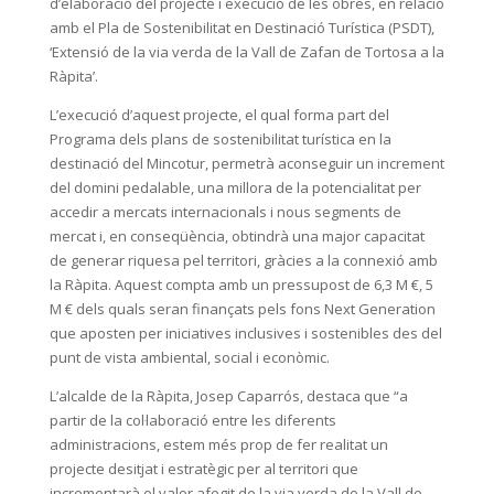
d’elaboració del projecte i execució de les obres, en relació
amb el Pla de Sostenibilitat en Destinació Turística (PSDT),
‘Extensió de la via verda de la Vall de Zafan de Tortosa a la
Ràpita’.
L’execució d’aquest projecte, el qual forma part del
Programa dels plans de sostenibilitat turística en la
destinació del Mincotur, permetrà aconseguir un increment
del domini pedalable, una millora de la potencialitat per
accedir a mercats internacionals i nous segments de
mercat i, en conseqüència, obtindrà una major capacitat
de generar riquesa pel territori, gràcies a la connexió amb
la Ràpita. Aquest compta amb un pressupost de 6,3 M €, 5
M € dels quals seran finançats pels fons Next Generation
que aposten per iniciatives inclusives i sostenibles des del
punt de vista ambiental, social i econòmic.
L’alcalde de la Ràpita, Josep Caparrós, destaca que “a
partir de la col·laboració entre les diferents
administracions, estem més prop de fer realitat un
projecte desitjat i estratègic per al territori que
incrementarà el valor afegit de la via verda de la Vall de