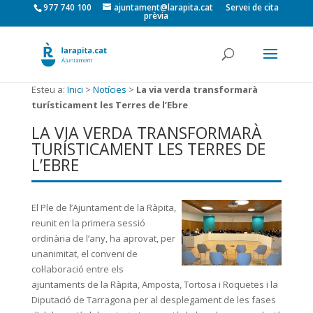
977 740 100
ajuntament@larapita.cat
Servei de cita
prèvia
Esteu a:
Inici
>
Notícies
>
La via verda transformarà
turísticament les Terres de l’Ebre
LA VIA VERDA TRANSFORMARÀ
TURÍSTICAMENT LES TERRES DE
L’EBRE
El Ple de l’Ajuntament de la Ràpita,
reunit en la primera sessió
ordinària de l’any, ha aprovat, per
unanimitat, el
conveni de
col·laboració entre els
ajuntaments de la Ràpita, Amposta, Tortosa i Roquetes i la
Diputació de Tarragona per al desplegament de les fases