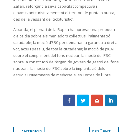
Zafan, reforçant la seva capacitat competitiva i
dinamitzant turísticament tot el territori de punta a punta,
des de la vessant del cicloturístic”.
A banda, el plenari de la Ràpita ha aprovat una proposta
d’alcaldia sobre els menjadors col·lectius i l’alimentació
saludable; la moció d’ERC per demanar la garantia a dret a
vot, actiu i passiu, de tota la ciutadania; la moció de JxCAT
sobre el compliment del fons nuclear; la moció del PSC
sobre la constitució de l’òrgan de govern de gestió del fons
nuclear; i la moció del PSC sobre la implantació dels
estudis universitaris de medicina a les Terres de l’Ebre.
←
ANTERIOR
SEGÜENT
→