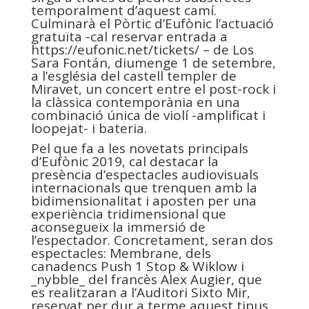
temporalment d’aquest camí.
Culminarà el Pòrtic d’Eufònic l’actuació
gratuïta -cal reservar entrada a
https://eufonic.net/tickets/ – de Los
Sara Fontán, diumenge 1 de setembre,
a l’església del castell templer de
Miravet, un concert entre el post-rock i
la clàssica contemporània en una
combinació única de violí -amplificat i
loopejat- i bateria.
Pel que fa a les novetats principals
d’Eufònic 2019, cal destacar la
presència d’espectacles audiovisuals
internacionals que trenquen amb la
bidimensionalitat i aposten per una
experiència tridimensional que
aconsegueix la immersió de
l’espectador. Concretament, seran dos
espectacles: Membrane, dels
canadencs Push 1 Stop & Wiklow i
_nybble_ del francès Alex Augier, que
es realitzaran a l’Auditori Sixto Mir,
reservat per dur a terme aquest tipus