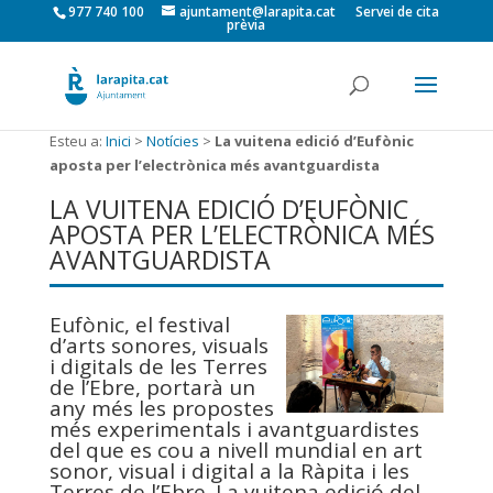
977 740 100
ajuntament@larapita.cat
Servei de cita
prèvia
Esteu a:
Inici
>
Notícies
>
La vuitena edició d’Eufònic
aposta per l’electrònica més avantguardista
LA VUITENA EDICIÓ D’EUFÒNIC
APOSTA PER L’ELECTRÒNICA MÉS
AVANTGUARDISTA
Eufònic, el festival
d’arts sonores, visuals
i digitals de les Terres
de l’Ebre, portarà un
any més les propostes
més experimentals i avantguardistes
del que es cou a nivell mundial en art
sonor, visual i digital a la Ràpita i les
Terres de l’Ebre. La vuitena edició del