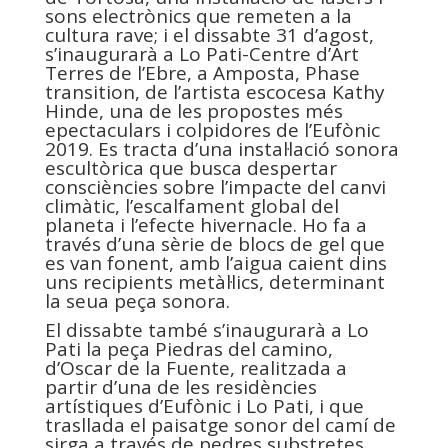
sons electrònics que remeten a la
cultura rave; i el dissabte 31 d’agost,
s’inaugurarà a Lo Pati-Centre d’Art
Terres de l’Ebre, a Amposta, Phase
transition, de l’artista escocesa Kathy
Hinde, una de les propostes més
epectaculars i colpidores de l’Eufònic
2019. Es tracta d’una instal·lació sonora
escultòrica que busca despertar
consciències sobre l’impacte del canvi
climàtic, l’escalfament global del
planeta i l’efecte hivernacle. Ho fa a
través d’una sèrie de blocs de gel que
es van fonent, amb l’aigua caient dins
uns recipients metàl·lics, determinant
la seua peça sonora.
El dissabte també s’inaugurarà a Lo
Pati la peça Piedras del camino,
d’Oscar de la Fuente, realitzada a
partir d’una de les residències
artístiques d’Eufònic i Lo Pati, i que
trasllada el paisatge sonor del camí de
sirga a través de pedres substretes