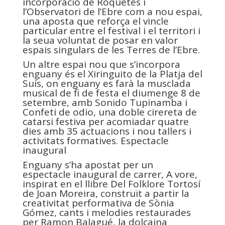
incorporació de Roquetes i
l’Observatori de l’Ebre com a nou espai,
una aposta que reforça el vincle
particular entre el festival i el territori i
la seua voluntat de posar en valor
espais singulars de les Terres de l’Ebre.
Un altre espai nou que s’incorpora
enguany és el Xiringuito de la Platja del
Suís, on enguany es farà la musclada
musical de fi de festa el diumenge 8 de
setembre, amb Sonido Tupinamba i
Confeti de odio, una doble cirereta de
catarsi festiva per acomiadar quatre
dies amb 35 actuacions i nou tallers i
activitats formatives. Espectacle
inaugural
Enguany s’ha apostat per un
espectacle inaugural de carrer, A vore,
inspirat en el llibre Del Folklore Tortosí
de Joan Moreira, construït a partir la
creativitat performativa de Sònia
Gómez, cants i melodies restaurades
per Ramon Balagué, la dolçaina