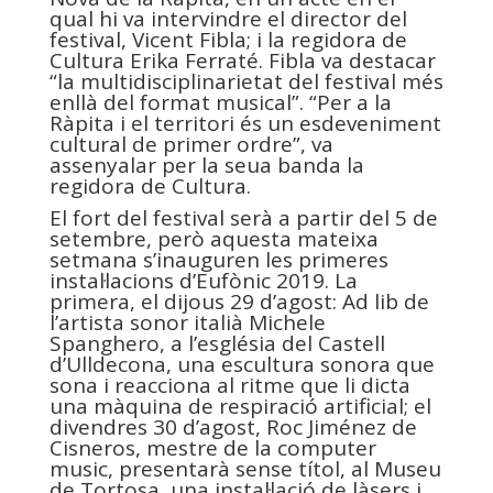
qual hi va intervindre el director del
festival, Vicent Fibla; i la regidora de
Cultura Erika Ferraté. Fibla va destacar
“la multidisciplinarietat del festival més
enllà del format musical”. “Per a la
Ràpita i el territori és un esdeveniment
cultural de primer ordre”, va
assenyalar per la seua banda la
regidora de Cultura.
El fort del festival serà a partir del 5 de
setembre, però aquesta mateixa
setmana s’inauguren les primeres
instal·lacions d’Eufònic 2019. La
primera, el dijous 29 d’agost: Ad lib de
l’artista sonor italià Michele
Spanghero, a l’església del Castell
d’Ulldecona, una escultura sonora que
sona i reacciona al ritme que li dicta
una màquina de respiració artificial; el
divendres 30 d’agost, Roc Jiménez de
Cisneros, mestre de la computer
music, presentarà sense títol, al Museu
de Tortosa, una instal·lació de làsers i