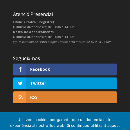
Atenció Presencial
OMAC (Padró i Registre)
Dilluns a divendres (*) de 9.00h a 14.30h
Resta de departaments
Dilluns a divendres (*) de 9.00h a 14.00h
(*) La setmana de Festes Majors l’horari serà matins de 10.00 a 14.00h.
Segueix-nos
Facebook
Twitter
RSS
Utilitzem cookies per garantir que us donem la millor
experiència al nostre lloc web. Si continueu utilitzant aquest