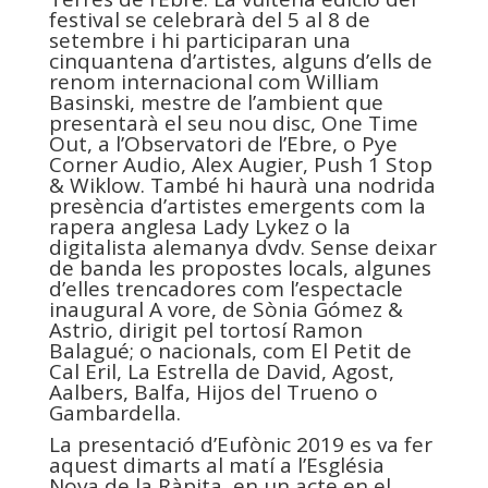
festival se celebrarà del 5 al 8 de
setembre i hi participaran una
cinquantena d’artistes, alguns d’ells de
renom internacional com William
Basinski, mestre de l’ambient que
presentarà el seu nou disc, One Time
Out, a l’Observatori de l’Ebre, o Pye
Corner Audio, Alex Augier, Push 1 Stop
& Wiklow. També hi haurà una nodrida
presència d’artistes emergents com la
rapera anglesa Lady Lykez o la
digitalista alemanya dvdv. Sense deixar
de banda les propostes locals, algunes
d’elles trencadores com l’espectacle
inaugural A vore, de Sònia Gómez &
Astrio, dirigit pel tortosí Ramon
Balagué; o nacionals, com El Petit de
Cal Eril, La Estrella de David, Agost,
Aalbers, Balfa, Hijos del Trueno o
Gambardella.
La presentació d’Eufònic 2019 es va fer
aquest dimarts al matí a l’Església
Nova de la Ràpita, en un acte en el