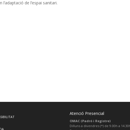
 l’adaptació de l’espai sanitari.
Atenció Presencial
SIBILITAT
OMAC (Padró i Registre)
Dilluns a divendres (*) de 9.00h a 14.30
DA