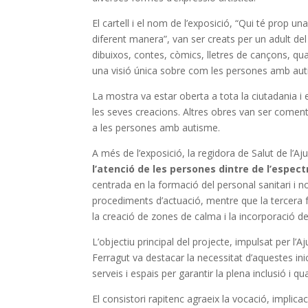
El cartell i el nom de l’exposició, “Qui té prop
diferent manera”, van ser creats per un adult de
dibuixos, contes, còmics, lletres de cançons, qua
una visió única sobre com les persones amb auti
La mostra va estar oberta a tota la ciutadania i 
les seves creacions. Altres obres van ser coment
a les persones amb autisme.
A més de l’exposició, la regidora de Salut de l’A
l’atenció de les persones dintre de l’espect
centrada en la formació del personal sanitari i n
procediments d’actuació, mentre que la tercera f
la creació de zones de calma i la incorporació de 
L’objectiu principal del projecte, impulsat per l’
Ferragut va destacar la necessitat d’aquestes ini
serveis i espais per garantir la plena inclusió i qua
El consistori rapitenc agraeix la vocació, implica