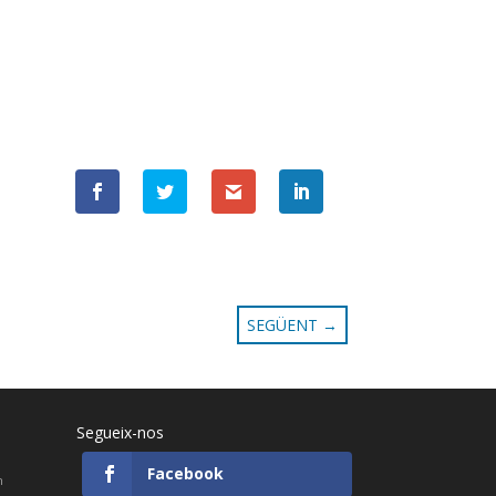
SEGÜENT
→
Segueix-nos
Facebook
h