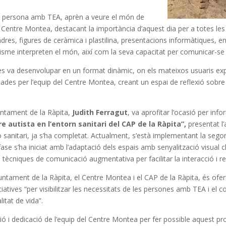
 una persona amb TEA, aprèn a veure el món de
l Centre Montea, destacant la importància d’aquest dia per a totes les
dres, figures de ceràmica i plastilina, presentacions informàtiques, e
sme interpreten el món, així com la seva capacitat per comunicar-se 
es va desenvolupar en un format dinàmic, on els mateixos usuaris expli
ades per l’equip del Centre Montea, creant un espai de reflexió sobre 
juntament de la Ràpita,
Judith Ferragut
, va aprofitar l’ocasió per inf
re autista en l’entorn sanitari del CAP de la Ràpita”,
presentat l’
o sanitari, ja s’ha completat. Actualment, s’està implementant la segon
ase s’ha iniciat amb l’adaptació dels espais amb senyalització visua
tècniques de comunicació augmentativa per facilitar la interacció i red
Ajuntament de la Ràpita, el Centre Montea i el CAP de la Ràpita, és ofe
ciatives “per visibilitzar les necessitats de les persones amb TEA i el
litat de vida”.
ció i dedicació de l’equip del Centre Montea per fer possible aquest pro