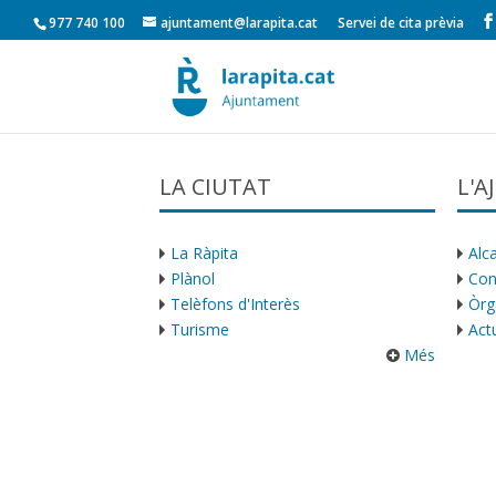
977 740 100
ajuntament@larapita.cat
Servei de cita prèvia
LA CIUTAT
L'
La Ràpita
Alca
Plànol
Con
Telèfons d'Interès
Òrg
Turisme
Actu
Més