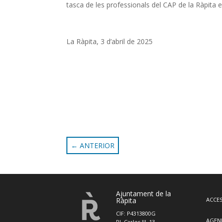
tasca de les professionals del CAP de la Ràpita en
La Ràpita, 3 d’abril de 2025
←
ANTERIOR
Ajuntament de la
Ràpita
ACCES
CIF: P4313800G
AGEN
Pl. Carles III, 13