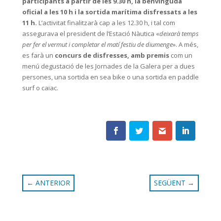
participants a partir de les 9.30 h, la benvinguda
oficial a les 10 h i la sortida marítima disfressats a les
11 h.
L’activitat finalitzarà cap a les 12.30 h, i tal com
assegurava el president de l’Estació Nàutica «
deixarà temps
per fer el vermut i completar el matí festiu de diumenge
». A més,
es farà un
concurs de disfresses, amb premis
com un
menú degustació de les Jornades de la Galera per a dues
persones, una sortida en sea bike o una sortida en paddle
surf o caiac.
←
ANTERIOR
SEGÜENT
→