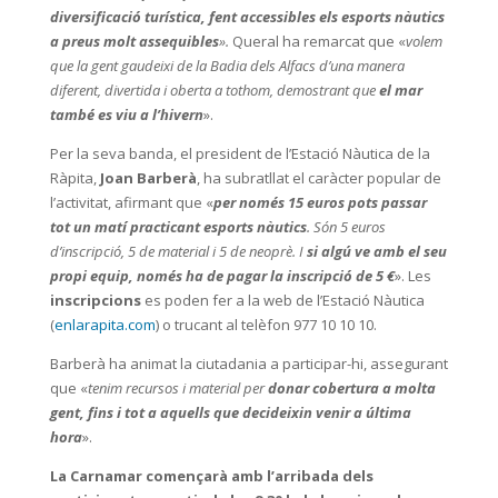
diversificació turística, fent accessibles els esports nàutics
a preus molt assequibles
».
Queral ha remarcat que «
volem
que la gent gaudeixi de la Badia dels Alfacs d’una manera
diferent, divertida i oberta a tothom, demostrant que
el mar
també es viu a l’hivern
».
Per la seva banda, el president de l’Estació Nàutica de la
Ràpita,
Joan Barberà
, ha subratllat el caràcter popular de
l’activitat, afirmant que «
per només 15 euros pots passar
tot un matí practicant esports nàutics
. Són 5 euros
d’inscripció, 5 de material i 5 de neoprè. I
si algú ve amb el seu
propi equip, només ha de pagar la inscripció de 5 €
». Les
inscripcions
es poden fer a la web de l’Estació Nàutica
(
enlarapita.com
) o trucant al telèfon 977 10 10 10.
Barberà ha animat la ciutadania a participar-hi, assegurant
que «
tenim recursos i material per
donar cobertura a molta
gent, fins i tot a aquells que decideixin venir a última
hora
».
La Carnamar començarà amb l’arribada dels