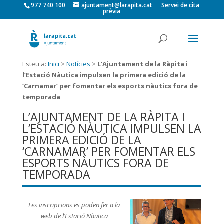
977 740 100
ajuntament@larapita.cat
Servei de cita
prèvia
Esteu a:
Inici
>
Notícies
>
L’Ajuntament de la Ràpita i
l’Estació Nàutica impulsen la primera edició de la
‘Carnamar’ per fomentar els esports nàutics fora de
temporada
L’AJUNTAMENT DE LA RÀPITA I
L’ESTACIÓ NÀUTICA IMPULSEN LA
PRIMERA EDICIÓ DE LA
‘CARNAMAR’ PER FOMENTAR ELS
ESPORTS NÀUTICS FORA DE
TEMPORADA
Les inscripcions es poden fer a la
web de l’Estació Nàutica