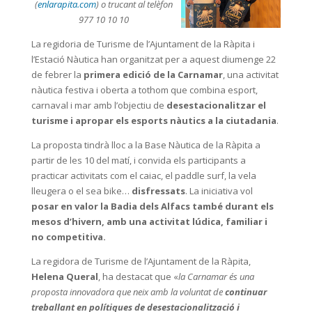
(
enlarapita.com
) o trucant al telèfon
977 10 10 10
La regidoria de Turisme de l’Ajuntament de la Ràpita i
l’Estació Nàutica han organitzat per a aquest diumenge 22
de febrer la
primera edició de la Carnamar
, una activitat
nàutica festiva i oberta a tothom que combina esport,
carnaval i mar amb l’objectiu de
desestacionalitzar el
turisme i apropar els esports nàutics a la ciutadania
.
La proposta tindrà lloc a la Base Nàutica de la Ràpita a
partir de les 10 del matí, i convida els participants a
practicar activitats com el caiac, el paddle surf, la vela
lleugera o el sea bike…
disfressats
. La iniciativa vol
posar en valor la Badia dels Alfacs també durant els
mesos d’hivern, amb una activitat lúdica, familiar i
no competitiva.
La regidora de Turisme de l’Ajuntament de la Ràpita,
Helena Queral
, ha destacat que «
la Carnamar és una
proposta innovadora que neix amb la voluntat de
continuar
treballant en polítiques de desestacionalització i