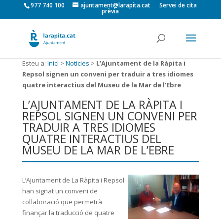
977 740 100
ajuntament@larapita.cat
Servei de cita
prèvia
Esteu a:
Inici
>
Notícies
>
L’Ajuntament de la Ràpita i
Repsol signen un conveni per traduir a tres idiomes
quatre interactius del Museu de la Mar de l’Ebre
L’AJUNTAMENT DE LA RÀPITA I
REPSOL SIGNEN UN CONVENI PER
TRADUIR A TRES IDIOMES
QUATRE INTERACTIUS DEL
MUSEU DE LA MAR DE L’EBRE
L’Ajuntament de La Ràpita i Repsol
han signat un conveni de
col·laboració que permetrà
finançar la traducció de quatre