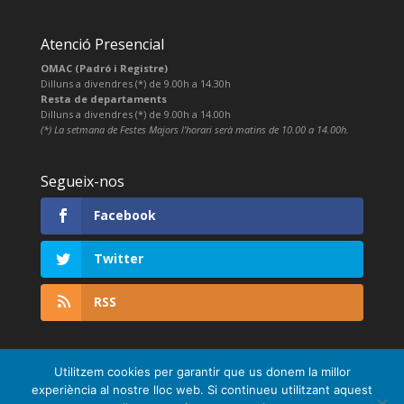
Atenció Presencial
OMAC (Padró i Registre)
Dilluns a divendres (*) de 9.00h a 14.30h
Resta de departaments
Dilluns a divendres (*) de 9.00h a 14.00h
(*) La setmana de Festes Majors l’horari serà matins de 10.00 a 14.00h.
Segueix-nos
Facebook
Twitter
RSS
Utilitzem cookies per garantir que us donem la millor
experiència al nostre lloc web. Si continueu utilitzant aquest