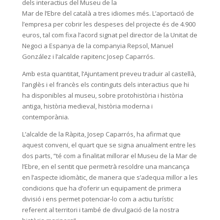
dels interactius del Museu de la
Mar de l’Ebre del català a tres idiomes més. L’aportació de
l’empresa per cobrir les despeses del projecte és de 4.900
euros, tal com fixa l’acord signat pel director de la Unitat de
Negoci a Espanya de la companyia Repsol, Manuel
González i l’alcalde rapitenc Josep Caparrós.
Amb esta quantitat, l’Ajuntament preveu traduir al castellà,
l’anglès i el francès els continguts dels interactius que hi
ha disponibles al museu, sobre protohistòria i història
antiga, història medieval, història moderna i
contemporània.
L’alcalde de la Ràpita, Josep Caparrós, ha afirmat que
aquest conveni, el quart que se signa anualment entre les
dos parts, “té com a finalitat millorar el Museu de la Mar de
l’Ebre, en el sentit que permetrà resoldre una mancança
en l’aspecte idiomàtic, de manera que s’adequa millor a les
condicions que ha d’oferir un equipament de primera
divisió i ens permet potenciar-lo com a actiu turístic
referent al territori i també de divulgació de la nostra