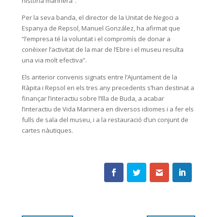
història marinera”.
Per la seva banda, el director de la Unitat de Negoci a
Espanya de Repsol, Manuel González, ha afirmat que
“l’empresa té la voluntat i el compromís de donar a
conèixer l’activitat de la mar de l’Ebre i el museu resulta
una via molt efectiva”.
Els anterior convenis signats entre l’Ajuntament de la
Ràpita i Repsol en els tres any precedents s’han destinat a
finançar l’interactiu sobre l’Illa de Buda, a acabar
l’interactiu de Vida Marinera en diversos idiomes i a fer els
fulls de sala del museu, i a la restauració d’un conjunt de
cartes nàutiques.