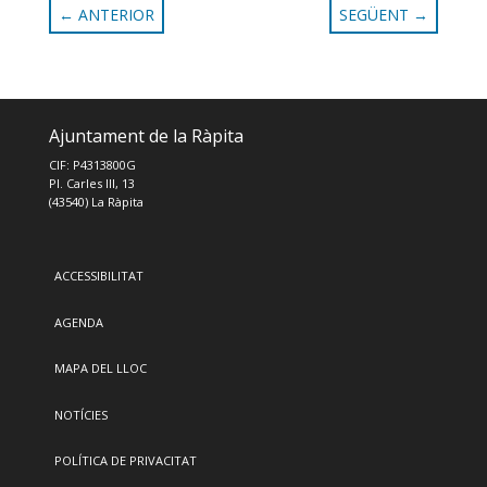
←
ANTERIOR
SEGÜENT
→
Ajuntament de la Ràpita
CIF: P4313800G
Pl. Carles III, 13
(43540) La Ràpita
ACCESSIBILITAT
AGENDA
MAPA DEL LLOC
NOTÍCIES
POLÍTICA DE PRIVACITAT