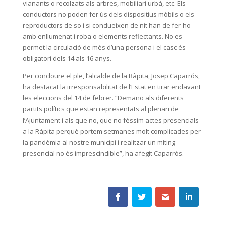
vianants o recolzats als arbres, mobiliari urbà, etc. Els
conductors no poden fer ús dels dispositius mòbils o els
reproductors de so i si condueixen de nit han de fer-ho
amb enllumenat i roba o elements reflectants. No es
permet la circulació de més d’una persona i el casc és
obligatori dels 14 als 16 anys.
Per concloure el ple, l’alcalde de la Ràpita, Josep Caparrós,
ha destacat la irresponsabilitat de l’Estat en tirar endavant
les eleccions del 14 de febrer. “Demano als diferents
partits polítics que estan representats al plenari de
l’Ajuntament i als que no, que no féssim actes presencials
a la Ràpita perquè portem setmanes molt complicades per
la pandèmia al nostre municipi i realitzar un míting
presencial no és imprescindible”, ha afegit Caparrós.