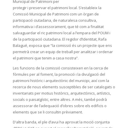
Municipal de Patrimoni per
protegir i preservar el patrimoni local. S’estableix la
Comissió Municipal de Patrimoni com un òrgan de
participació ciutadana, de naturalesa consultiva,
informativa i d’assessorament, que té com a finalitat
salvaguardar el ric patrimoni local a l’empara del POUM i
de la participació ciutadana. El regidor d’Identitat, Rafa
Balagué, exposa que “la comissió és un projecte que ens
permetrà crear un equip de treball per analitzar i ordenar
el patrimoni que tenim a casa nostra”.
Les funcions de la comissió consisteixen en la cerca de
fórmules per al foment, la promoció i la divulgació del
patrimoni històric i arquitectònic del municipi, així com la
recerca de nous elements susceptibles de ser catalogats o
inventariats per motius històrics, arquitectònics, artístics,
socials o paisatgístic, entre altres. A més, també podrà
assessorar de l’adequació d’obres sobre els edificis o
elements que se li consultin prèviament.
D’altra banda, el ple d’avui ha aprovat la moció conjunta