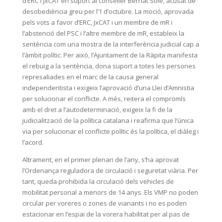
d’ERC i JxCAT en suport al conseller Bernat Solé, acusat de
desobediència greu per l’1 d’octubre. La moció, aprovada
pels vots a favor d’ERC, JxCAT i un membre de mR i
l’abstenció del PSC i l’altre membre de mR, estableix la
sentència com una mostra de la interferència judicial cap a
l’àmbit polític. Per això, l’Ajuntament de la Ràpita manifesta
el rebuig a la sentència, dona suport a totes les persones
represaliades en el marc de la causa general
independentista i exigeix l’aprovació d’una Llei d’Amnistia
per solucionar el conflicte. A més, reitera el compromís
amb el dret a l’autodeterminació, exigeix la fi de la
judicialització de la política catalana i reafirma que l’única
via per solucionar el conflicte polític és la política, el diàleg i
l’acord.
Altrament, en el primer plenari de l’any, s’ha aprovat
l’Ordenança reguladora de circulació i seguretat viària. Per
tant, queda prohibida la circulació dels vehicles de
mobilitat personal a menors de 14 anys. Els VMP no poden
circular per voreres o zones de vianants i no es poden
estacionar en l’espai de la vorera habilitat per al pas de