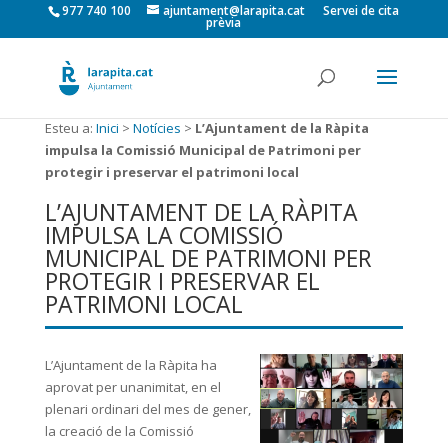
977 740 100
ajuntament@larapita.cat
Servei de cita
prèvia
Esteu a:
Inici
>
Notícies
>
L’Ajuntament de la Ràpita
impulsa la Comissió Municipal de Patrimoni per
protegir i preservar el patrimoni local
L’AJUNTAMENT DE LA RÀPITA
IMPULSA LA COMISSIÓ
MUNICIPAL DE PATRIMONI PER
PROTEGIR I PRESERVAR EL
PATRIMONI LOCAL
L’Ajuntament de la Ràpita ha
aprovat per unanimitat, en el
plenari ordinari del mes de gener,
la creació de la Comissió