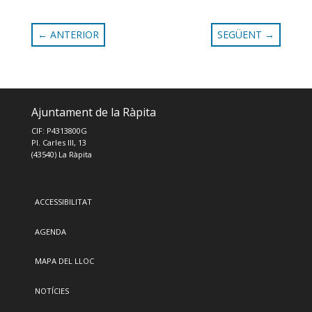
←
ANTERIOR
SEGÜENT
→
Ajuntament de la Ràpita
CIF: P4313800G
Pl. Carles III, 13
(43540) La Ràpita
ACCESSIBILITAT
AGENDA
MAPA DEL LLOC
NOTÍCIES