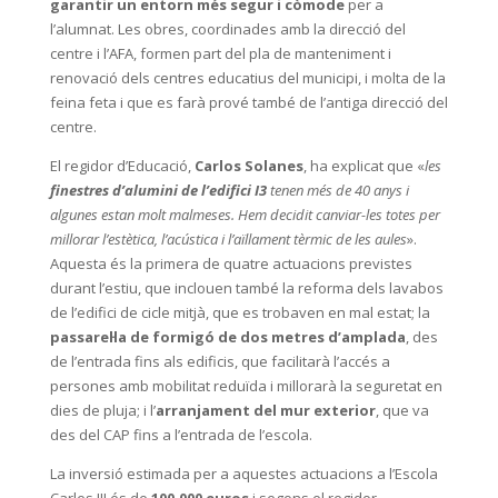
garantir un entorn més segur i còmode
per a
l’alumnat. Les obres, coordinades amb la direcció del
centre i l’AFA, formen part del pla de manteniment i
renovació dels centres educatius del municipi, i molta de la
feina feta i que es farà prové també de l’antiga direcció del
centre.
El regidor d’Educació,
Carlos Solanes
, ha explicat que «
les
finestres d’alumini de l’edifici I3
tenen més de 40 anys i
algunes estan molt malmeses. Hem decidit canviar-les totes per
millorar l’estètica, l’acústica i l’aïllament tèrmic de les aules
».
Aquesta és la primera de quatre actuacions previstes
durant l’estiu, que inclouen també la reforma dels lavabos
de l’edifici de cicle mitjà, que es trobaven en mal estat; la
passarel·la de formigó de dos metres d’amplada
, des
de l’entrada fins als edificis, que facilitarà l’accés a
persones amb mobilitat reduïda i millorarà la seguretat en
dies de pluja; i l’
arranjament del mur exterior
, que va
des del CAP fins a l’entrada de l’escola.
La inversió estimada per a aquestes actuacions a l’Escola
Carles III és de
100.000 euros
i segons el regidor