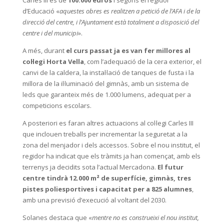
d’Educació «
aquestes obres es realitzen a petició de l’AFA i de la
direcció del centre, i l’Ajuntament està totalment a disposició del
centre i del municipi
».
A més, durant
el curs passat ja es van fer millores al
col·legi Horta Vella
, com l’adequació de la cera exterior, el
canvi de la caldera, la instal·lació de tanques de fusta i la
millora de la il·luminació del gimnàs, amb un sistema de
leds que garanteix més de 1.000 lumens, adequat per a
competicions escolars.
A posteriori es faran altres actuacions al col·legi Carles III
que inclouen treballs per incrementar la seguretat a la
zona del menjador i dels accessos. Sobre el nou institut, el
regidor ha indicat que els tràmits ja han començat, amb els
terrenys ja decidits sota l’actual Mercadona.
El futur
centre tindrà 12.000 m² de superfície, gimnàs, tres
pistes poliesportives i capacitat per a 825 alumnes
,
amb una previsió d’execució al voltant del 2030.
Solanes destaca que «
mentre no es construeixi el nou institut,