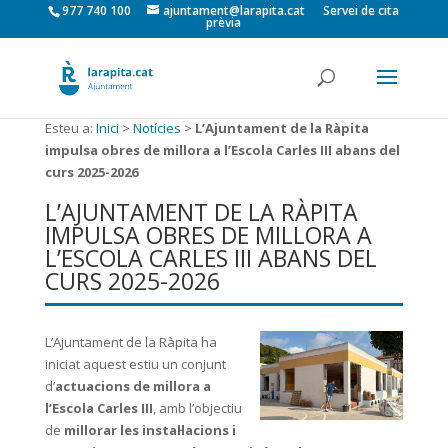
977 740 100
ajuntament@larapita.cat
Servei de cita
prèvia
Esteu a:
Inici
>
Notícies
>
L’Ajuntament de la Ràpita
impulsa obres de millora a l’Escola Carles III abans del
curs 2025-2026
L’AJUNTAMENT DE LA RÀPITA
IMPULSA OBRES DE MILLORA A
L’ESCOLA CARLES III ABANS DEL
CURS 2025-2026
L’Ajuntament de la Ràpita ha
iniciat aquest estiu un conjunt
d’
actuacions de millora a
l’Escola Carles III
, amb l’objectiu
de
millorar les instal·lacions i