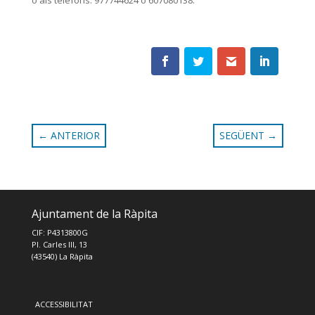
←
ANTERIOR
SEGÜENT
→
Ajuntament de la Ràpita
CIF: P4313800G
Pl. Carles III, 13
(43540) La Ràpita
ACCESSIBILITAT