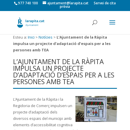
977 740 100
ajuntament@larapita.cat
Servei de cita
prèvia
Esteu a:
Inici
>
Notícies
>
L’Ajuntament de la Ràpita
impulsa un projecte d’adaptació d’espais per a les
persones amb TEA
L’AJUNTAMENT DE LA RÀPITA
IMPULSA UN PROJECTE
D’ADAPTACIÓ D’ESPAIS PER A LES
PERSONES AMB TEA
L’Ajuntament de la Ràpita i la
Regidoria de Comerç impulsen un
projecte d’adaptació dels
diversos espais del municipi amb
elements d’accessibilitat cognitiva