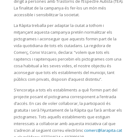
dirigit a persones amb Trastorns de l’Espectre Autista (TEA).
La finalitat de la campanya és fer-los un món més
accessible i sensibilitzar la societat.
La Ràpita treballa per adaptar la ciutat a tothom i
mitjançant aquesta campanya pretén normalitzar els
pictogrames i aconseguir que aquests formin part de la
vida quotidiana de tots els ciutadans. La regidora de
Comerç, Conxi Vizcarro, declara: “volem que tots els
rapitencs i rapitenques percebin els pictogrames com una
cosa habitual a les seves vides, el nostre objectiu és
aconseguir que tots els establiments del municipi, tant
públics com privats, disposin d’aquest distintiu”.
S’encoratja a tots els establiments a què formin part del
projecte posant el pictograma corresponent a l’entrada
d’accés. En cas de voler col·laborar, la participació és
gratuïta i serà l’Ajuntament de la Ràpita qui farà arribar els
pictogrames. Tots aquells establiments que estiguin
interessats a col·laborar amb aquesta iniciativa cal que
s’adrecin al següent correu electrònic
comerc@larapita.cat
o als telèfons: 977744624 o 607080138.