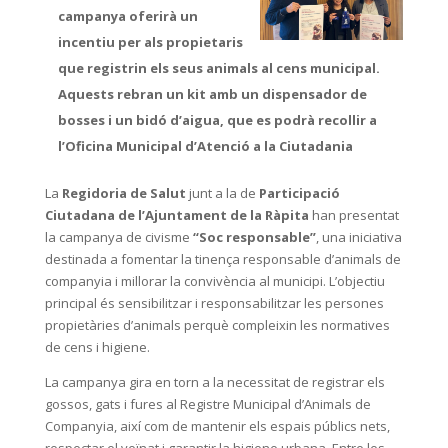
campanya oferirà un
incentiu per als propietaris
que registrin els seus animals al cens municipal.
Aquests rebran un kit amb un dispensador de
bosses i un bidó d’aigua, que es podrà recollir a
l’Oficina Municipal d’Atenció a la Ciutadania
La
Regidoria de Salut
junt a la de
Participació
Ciutadana de l’Ajuntament de la Ràpita
han presentat
la campanya de civisme
“Soc responsable”
, una iniciativa
destinada a fomentar la tinença responsable d’animals de
companyia i millorar la convivència al municipi. L’objectiu
principal és sensibilitzar i responsabilitzar les persones
propietàries d’animals perquè compleixin les normatives
de cens i higiene.
La campanya gira en torn a la necessitat de registrar els
gossos, gats i fures al Registre Municipal d’Animals de
Companyia, així com de mantenir els espais públics nets,
respectar el veïnat i garantir la higiene urbana. Entre les