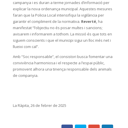
campanya i es duran a terme jornades d’informació per
explicar la nova ordenança municipal. Aquestes mesures
faran que la Policia Local intensifiqui la vigilància per
garantir el compliment de la normativa.
Reverté,
ha
manifestat “l’objectiu no és posar multes i sancions;
avisarem i informarem a tothom. La missió és que tots en
siguem conscients i que el municipi sigui un lloc més net i
llueixi com cal”.
Amb “Soc responsable”, el consistori busca fomentar una
convivència harmoniosa i el respecte a l’espai públic,
promovent alhora una tinença responsable dels animals
de companyia.
La Ràpita, 26 de febrer de 2025