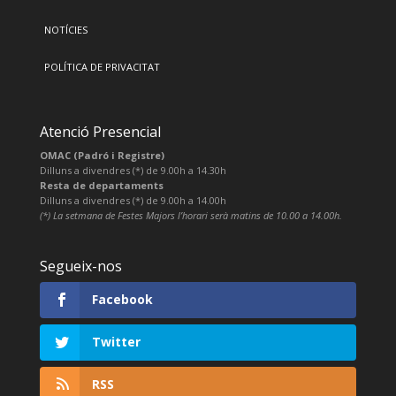
NOTÍCIES
POLÍTICA DE PRIVACITAT
Atenció Presencial
OMAC (Padró i Registre)
Dilluns a divendres (*) de 9.00h a 14.30h
Resta de departaments
Dilluns a divendres (*) de 9.00h a 14.00h
(*) La setmana de Festes Majors l’horari serà matins de 10.00 a 14.00h.
Segueix-nos
Facebook
Twitter
RSS