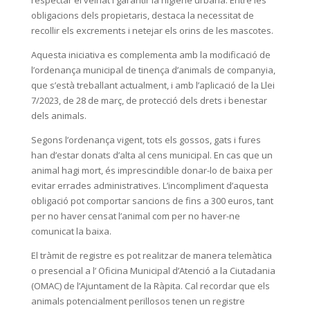
obligacions dels propietaris, destaca la necessitat de
recollir els excrements i netejar els orins de les mascotes.
Aquesta iniciativa es complementa amb la modificació de
l’ordenança municipal de tinença d’animals de companyia,
que s’està treballant actualment, i amb l’aplicació de la Llei
7/2023, de 28 de març, de protecció dels drets i benestar
dels animals.
Segons l’ordenança vigent, tots els gossos, gats i fures
han d’estar donats d’alta al cens municipal. En cas que un
animal hagi mort, és imprescindible donar-lo de baixa per
evitar errades administratives. L’incompliment d’aquesta
obligació pot comportar sancions de fins a 300 euros, tant
per no haver censat l’animal com per no haver-ne
comunicat la baixa.
El tràmit de registre es pot realitzar de manera telemàtica
o presencial a l’ Oficina Municipal d’Atenció a la Ciutadania
(OMAC) de l’Ajuntament de la Ràpita. Cal recordar que els
animals potencialment perillosos tenen un registre