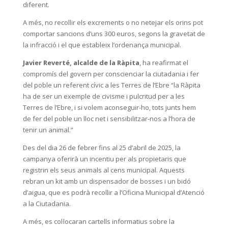
diferent.
A més, no recollir els excrements o no netejar els orins pot
comportar sancions d’uns 300 euros, segons la gravetat de
la infracció i el que estableix l’ordenança municipal.
Javier Reverté, alcalde de la Ràpita
, ha reafirmat el
compromís del govern per conscienciar la ciutadania i fer
del poble un referent cívic a les Terres de l’Ebre “la Ràpita
ha de ser un exemple de civisme i pulcritud per a les
Terres de l’Ebre, i si volem aconseguir-ho, tots junts hem
de fer del poble un lloc net i sensibilitzar-nos a l’hora de
tenir un animal.”
Des del dia 26 de febrer fins al 25 d’abril de 2025, la
campanya oferirà un incentiu per als propietaris que
registrin els seus animals al cens municipal. Aquests
rebran un kit amb un dispensador de bosses i un bidó
d’aigua, que es podrà recollir a l’Oficina Municipal d’Atenció
a la Ciutadania.
A més, es col·locaran cartells informatius sobre la