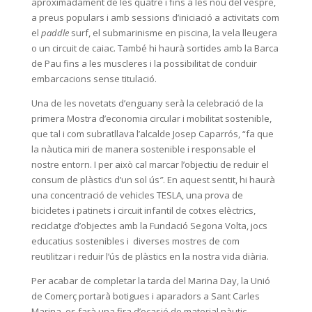
aproximadament de les quatre i fins a les nou del vespre,
a preus populars i amb sessions d’iniciació a activitats com
el
paddle
surf, el submarinisme en piscina, la vela lleugera
o un circuit de caiac. També hi haurà sortides amb la Barca
de Pau fins a les muscleres i la possibilitat de conduir
embarcacions sense titulació.
Una de les novetats d’enguany serà la celebració de la
primera Mostra d’economia circular i mobilitat sostenible,
que tal i com subratllava l’alcalde Josep Caparrós, “fa que
la nàutica miri de manera sostenible i responsable el
nostre entorn. I per això cal marcar l’objectiu de reduir el
consum de plàstics d’un sol ús
”
. En aquest sentit, hi haurà
una concentració de vehicles TESLA, una prova de
bicicletes i patinets i circuit infantil de cotxes elèctrics,
reciclatge d’objectes amb la Fundació Segona Volta, jocs
educatius sostenibles i diverses mostres de com
reutilitzar i reduir l’ús de plàstics en la nostra vida diària.
Per acabar de completar la tarda del Marina Day, la Unió
de Comerç portarà botigues i aparadors a Sant Carles
Marina, es farà una fira d’ocasió de material nàutic,