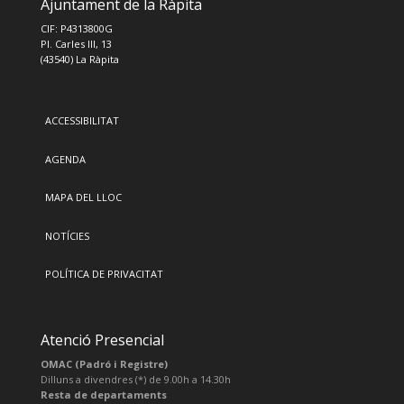
Ajuntament de la Ràpita
CIF: P4313800G
Pl. Carles III, 13
(43540) La Ràpita
ACCESSIBILITAT
AGENDA
MAPA DEL LLOC
NOTÍCIES
POLÍTICA DE PRIVACITAT
Atenció Presencial
OMAC (Padró i Registre)
Dilluns a divendres (*) de 9.00h a 14.30h
Resta de departaments