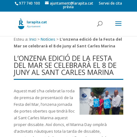
977 740 100
ajuntament@larapita.cat
Servei de cita
prèvia
Esteu a:
Inici
>
Notícies
>
L’onzena edició de la Festa del
Mar se celebrarà el 8 de juny al Sant Carles Marina
L’ONZENA EDICIÓ DE LA FESTA
DEL MAR SE CELEBRARÀ EL 8 DE
JUNY AL SANT CARLES MARINA
Aquest matí s’ha celebrat la roda
de premsa de presentació de la
Festa del Mar, l’onzena jornada
de portes obertes que tindrà lloc
al Sant Carles Marina aquest
proper dissabte. Així doncs, el Marina Day omplirà
d’activitats nàutiques tota la tarda de dissabte,