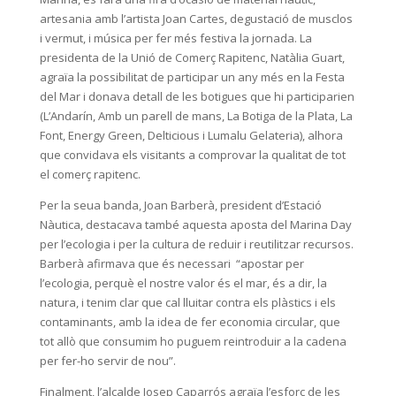
artesania amb l’artista Joan Cartes, degustació de musclos
i vermut, i música per fer més festiva la jornada. La
presidenta de la Unió de Comerç Rapitenc, Natàlia Guart,
agraïa la possibilitat de participar un any més en la Festa
del Mar i donava detall de les botigues que hi participarien
(L’Andarín, Amb un parell de mans, La Botiga de la Plata, La
Font, Energy Green, Delticious i Lumalu Gelateria), alhora
que convidava els visitants a comprovar la qualitat de tot
el comerç rapitenc.
Per la seua banda, Joan Barberà, president d’Estació
Nàutica, destacava també aquesta aposta del Marina Day
per l’ecologia i per la cultura de reduir i reutilitzar recursos.
Barberà afirmava que és necessari “apostar per
l’ecologia, perquè el nostre valor és el mar, és a dir, la
natura, i tenim clar que cal lluitar contra els plàstics i els
contaminants, amb la idea de fer economia circular, que
tot allò que consumim ho puguem reintroduir a la cadena
per fer-ho servir de nou”.
Finalment, l’alcalde Josep Caparrós agraïa l’esforç de les