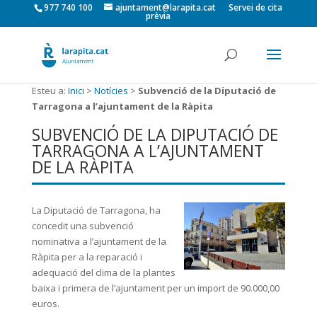
977 740 100
ajuntament@larapita.cat
Servei de cita
prèvia
Esteu a:
Inici
>
Notícies
>
Subvenció de la Diputació de
Tarragona a l’ajuntament de la Ràpita
SUBVENCIÓ DE LA DIPUTACIÓ DE
TARRAGONA A L’AJUNTAMENT
DE LA RÀPITA
La Diputació de Tarragona, ha
concedit una subvenció
nominativa a l’ajuntament de la
Ràpita per a la reparació i
adequació del clima de la plantes
baixa i primera de l’ajuntament per un import de 90.000,00
euros.