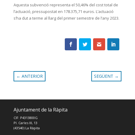
Aquesta subvenció representa el 50,46% del cost total de
l’actuació, pressupostat en 178.375,71 euros. L’actuació
s’ha dut a terme al llarg del primer semestre de l’any 2023.
←
ANTERIOR
SEGÜENT
→
Ajuntament de la Ràpita
CIF: P4313800G
Pl. Carles III, 13
(43540) La Ràpita