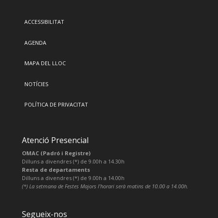
ACCESSIBILITAT
AGENDA
MAPA DEL LLOC
NOTÍCIES
POLÍTICA DE PRIVACITAT
Atenció Presencial
OMAC (Padró i Registre)
Dilluns a divendres (*) de 9.00h a 14.30h
Resta de departaments
Dilluns a divendres (*) de 9.00h a 14.00h
(*) La setmana de Festes Majors l’horari serà matins de 10.00 a 14.00h.
Segueix-nos