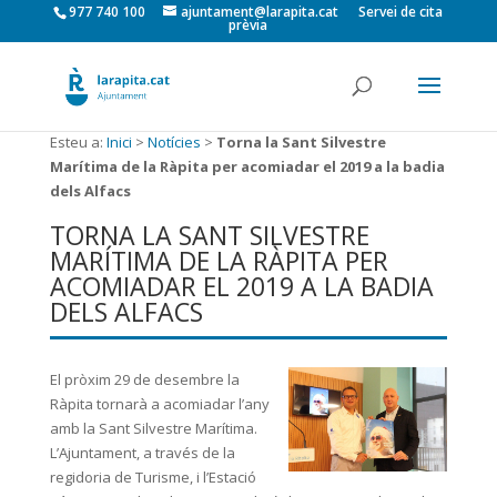
977 740 100
ajuntament@larapita.cat
Servei de cita
prèvia
Esteu a:
Inici
>
Notícies
>
Torna la Sant Silvestre
Marítima de la Ràpita per acomiadar el 2019 a la badia
dels Alfacs
TORNA LA SANT SILVESTRE
MARÍTIMA DE LA RÀPITA PER
ACOMIADAR EL 2019 A LA BADIA
DELS ALFACS
El pròxim 29 de desembre la
Ràpita tornarà a acomiadar l’any
amb la Sant Silvestre Marítima.
L’Ajuntament, a través de la
regidoria de Turisme, i l’Estació