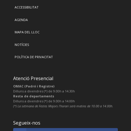
ACCESSIBILITAT
AGENDA
MAPA DEL LLOC
NOTÍCIES
POLÍTICA DE PRIVACITAT
Atenció Presencial
OMAC (Padró i Registre)
Dilluns a divendres (*) de 9.00h a 14.30h
Resta de departaments
Dilluns a divendres (*) de 9.00h a 14.00h
(*) La setmana de Festes Majors l’horari serà matins de 10.00 a 14.00h.
Segueix-nos