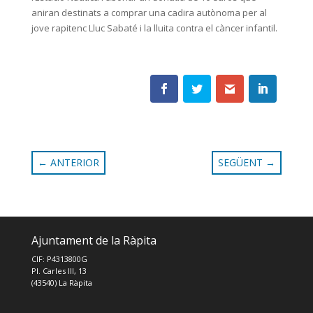
aniran destinats a comprar una cadira autònoma per al
jove rapitenc Lluc Sabaté i la lluita contra el càncer infantil.
←
ANTERIOR
SEGÜENT
→
Ajuntament de la Ràpita
CIF: P4313800G
Pl. Carles III, 13
(43540) La Ràpita