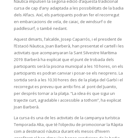
Nàutica impulsen la segona edició d’aquesta tradicional
cursa de cap d’any adaptada a les possibilitats de la badia
dels Alfacs. Així, els participants podran fer el recorregut
en embarcacions de vela, de caiac, de windsurf o de
paddlesurf, o també nedant.
Aquest dimarts, l’alcalde, Josep Caparrós, i el president de
l’Estació Nàutica, Joan Barberà, han presentat el cartell i les
activitats que acompanyaran la Sant Silvestre Marítima
2019. Barberà ha explicat que el punt de trobada dels
participants serà la piscina municipal a les 10 hores, on els
participants es podran canviar i posar-se els neoprens. La
sortida serà a les 10.30 hores des de la platja del Garbí i el
recorregut es preveu que arribi fins al pont del Juanito,
per després tornar a la platja. “La idea és que sigui un
trajecte curt, agradable i accessible a tothom”, ha explicat
Joan Barberà.
La cursa és una de les activitats de la campanya turística
Temporada Alta, que té l’objectiu de promocionar la Ràpita
com a destinació nàutica durant els mesos d’hivern
aprofitant el bon clima i les bones condicions de la badia