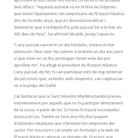
dels Alfacs. “Aquesta activitat va en la línia de l’objectiu
que tenim l’Ajuntament i els empresaris de l’Estació Nàutica
des de fa molts anys, que és desestacionalitzar i
demostrar que a la Ràpita t’ho pots passar bé a la mar els
365 dies de l’any”, ha afirmat l’alcalde, Josep Caparrós.
“L’any passat vam tenir un dia fantàstic, estava el mar
planíssim i feia calor. No sabem si tindrem un dia així, però
sí que vivim en un lloc privilegiat i tenim este dia per
aprofitar-ho”, ha afegit el president de l’Estació Nàutica.
L’any passat, de fet, hi van participar més de mig centenar
de persones que, vestides amb neoprens, van capbussar-
se a la platja del Garbí.
Cal destacar que la Sant Silvestre Marítima també preveu
entreteniment per aquells que no hi participin directament
de la cursa. A partir de les 12 hores hi haurà xocolatada i
música en viu. També es farà una rifa d’un paquet
d’activitats nàutiques que ofereixen les empreses del
sector. Per inscriure’s cal omplir un formulari a la web de
l’Estació Nàutica i abonar un donatiu de 10 euros que