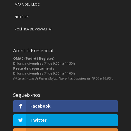
MAPA DEL LLOC
NOTÍCIES
POLÍTICA DE PRIVACITAT
Atenció Presencial
OMAC (Padró i Registre)
Dilluns a divendres (*) de 9.00h a 14.30h
Resta de departaments
Dilluns a divendres (*) de 9.00h a 14.00h
(*) La setmana de Festes Majors l’horari serà matins de 10.00 a 14.00h.
Segueix-nos
Facebook
Twitter