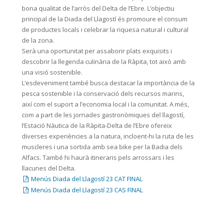
bona qualitat de l’arròs del Delta de l’Ebre. L’objectiu
principal de la Diada del Llagostí és promoure el consum
de productes locals i celebrar la riquesa natural i cultural
de la zona.
Serà una oportunitat per assaborir plats exquisits i
descobrir la llegenda culinària de la Ràpita, tot això amb
una visió sostenible.
L’esdeveniment també busca destacar la importància de la
pesca sostenible i la conservació dels recursos marins,
així com el suport a l’economia local i la comunitat. A més,
com a part de les jornades gastronòmiques del llagostí,
l’Estació Nàutica de la Ràpita-Delta de l’Ebre ofereix
diverses experiències a la natura, incloent-hi la ruta de les
muscleres i una sortida amb sea bike per la Badia dels
Alfacs. També hi haurà itineraris pels arrossars i les
llacunes del Delta.
Menús Diada del Llagostí 23 CAT FINAL
Menús Diada del Llagostí 23 CAS FINAL