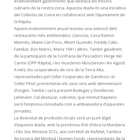
esdeveniment gastronòmic que destaca els tresors
culinaris de la nostra zona. Aquesta diada és una iniciativa
del Col·lectiu de Cuina en col·laboració amb l’Ajuntament de
la Ràpita.
Aquest esdeveniment anual reuneix una selecció dels
restaurants més emblemàtics: Llansola, Casa Ramon
Marinés, Miami Can Pons, Albert Guzmán, Freddy Caliu
Familiar, Bon Marisc, Maria 1941 i altres. També gaudirem
de la participació de la Confraria de Pescadors Verge del
Carme (OPP Ràpita), i les muscleres Musclarium i Avi Agustí.
A més, les cooperatives de vins de la Terra Alta,
representades pel Celler Cooperatiu de Gandesa i el
Celler Piñol, presentaran els seus vins amb denominació
d’origen. També i serà present Bodegas y Destilerias
Lehmann. Cal destacar, sobretot, que Vermut Rapitenc
serà l’empresa convidada com a ambaixadora d’aquestes
jornades.
La diversitat de productes locals serà un punt àlgid
d’aquesta diada, amb la presència d’oli d’oliva la Mundana
i Olis Sta. Montsià SCCL, així com Molí de Rafelet, Cambra
Arrossera del Montsià i Nomen Foods, representants de la