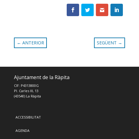
←
ANTERIOR
SEGÜENT
→
Ajuntament de la Ràpita
CIF: P4313800G
Pl. Carles III, 13
(43540) La Ràpita
ACCESSIBILITAT
AGENDA