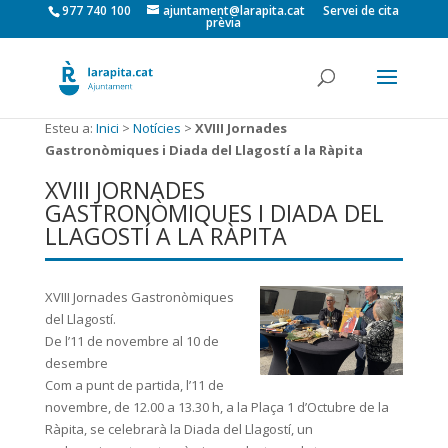
977 740 100
ajuntament@larapita.cat
Servei de cita
prèvia
Esteu a:
Inici
>
Notícies
>
XVIII Jornades
Gastronòmiques i Diada del Llagostí a la Ràpita
XVIII JORNADES
GASTRONÒMIQUES I DIADA DEL
LLAGOSTÍ A LA RÀPITA
XVIII Jornades Gastronòmiques
del Llagostí.
De l’11 de novembre al 10 de
desembre
Com a punt de partida, l’11 de
novembre, de 12.00 a 13.30 h, a la Plaça 1 d’Octubre de la
Ràpita, se celebrarà la Diada del Llagostí, un