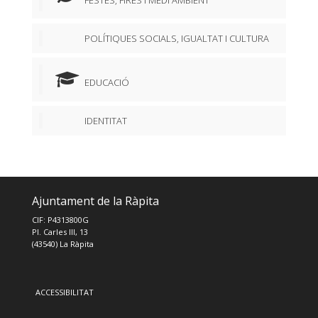
POLÍTIQUES SOCIALS, IGUALTAT I CULTURA
EDUCACIÓ
IDENTITAT
Ajuntament de la Ràpita
CIF: P4313800G
Pl. Carles III, 13
(43540) La Ràpita
ACCESSIBILITAT