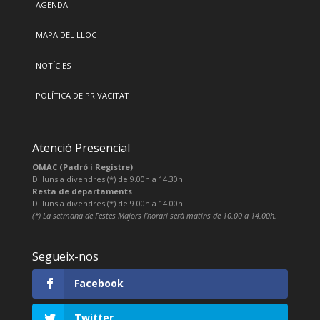
AGENDA
MAPA DEL LLOC
NOTÍCIES
POLÍTICA DE PRIVACITAT
Atenció Presencial
OMAC (Padró i Registre)
Dilluns a divendres (*) de 9.00h a 14.30h
Resta de departaments
Dilluns a divendres (*) de 9.00h a 14.00h
(*) La setmana de Festes Majors l’horari serà matins de 10.00 a 14.00h.
Segueix-nos
Facebook
Twitter