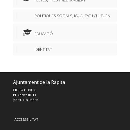
POLÍTIQUES SOCIALS, IGUALTAT I CULTURA
EDUCACIÓ
IDENTITAT
Ajuntament de la Ràpita
CIF: P4313800G
Pl. Carles III, 13
(43540) La Ràpita
ACCESSIBILITAT