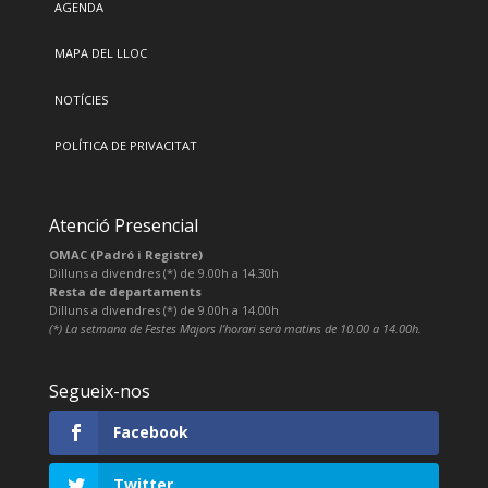
AGENDA
MAPA DEL LLOC
NOTÍCIES
POLÍTICA DE PRIVACITAT
Atenció Presencial
OMAC (Padró i Registre)
Dilluns a divendres (*) de 9.00h a 14.30h
Resta de departaments
Dilluns a divendres (*) de 9.00h a 14.00h
(*) La setmana de Festes Majors l’horari serà matins de 10.00 a 14.00h.
Segueix-nos
Facebook
Twitter