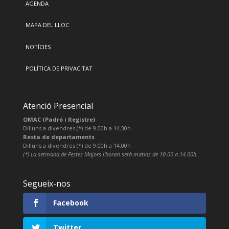
AGENDA
MAPA DEL LLOC
NOTÍCIES
POLÍTICA DE PRIVACITAT
Atenció Presencial
OMAC (Padró i Registre)
Dilluns a divendres (*) de 9.00h a 14.30h
Resta de departaments
Dilluns a divendres (*) de 9.00h a 14.00h
(*) La setmana de Festes Majors l’horari serà matins de 10.00 a 14.00h.
Segueix-nos
Facebook
Twitter