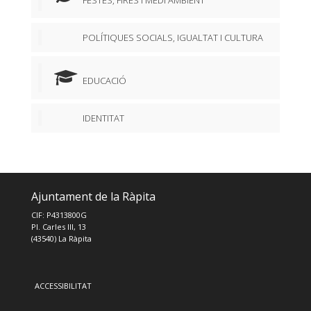
POLÍTIQUES SOCIALS, IGUALTAT I CULTURA
EDUCACIÓ
IDENTITAT
Ajuntament de la Ràpita
CIF: P4313800G
Pl. Carles III, 13
(43540) La Ràpita
ACCESSIBILITAT