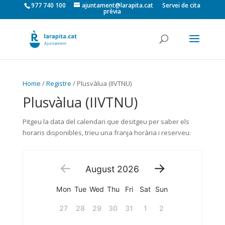
977 740 100
ajuntament@larapita.cat
Servei de cita
prèvia
Home
/
Registre
/ Plusvàlua (IIVTNU)
Plusvàlua (IIVTNU)
Pitgeu la data del calendari que desitgeu per saber els
horaris disponibles, trieu una franja horària i reserveu:
August
2026
Mon
Tue
Wed
Thu
Fri
Sat
Sun
27
28
29
30
31
1
2