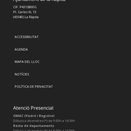
CIF: P4313800G
Pl. Carles III, 13
(43540) La Ràpita
ACCESSIBILITAT
AGENDA
MAPA DEL LLOC
NOTÍCIES
POLÍTICA DE PRIVACITAT
Atenció Presencial
OMAC (Padró i Registre)
Dilluns a divendres (*) de 9.00h a 14.30h
Resta de departaments
Dilluns a divendres (*) de 9.00h a 14.00h